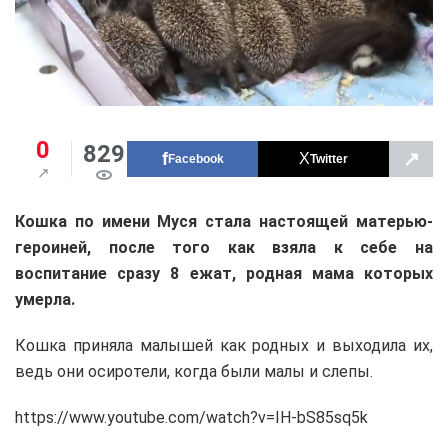
0
829
↗
Facebook
Twitter
Кошка по имени Муся стала настоящей матерью-
героиней, после того как взяла к себе на
воспитание сразу 8 ежат, родная мама которых
умерла.
Кошка приняла малышей как родных и выходила их,
ведь они осиротели, когда были малы и слепы.
https://www.youtube.com/watch?v=IH-bS85sq5k