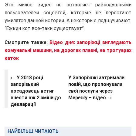
Это милое видео не оставляет равнодушными
пользователей соцсетей, которые не перестают
умилятся данной истории. А некоторые подшучивают:
“Ежкин кот все-таки существует”.
Смотрите также:
Відео дня: запоріжці виглядають
комунальні машини, на дорогах плавні, на тротуарах
каток
← У 2018 році
У Запоріжжі затримали
запорізький
повій, що пропонували
посадовець встиг
свої послуги через
внести аж 2 зміни до
Мережу – відео →
декларації
НАЙБІЛЬШ ЧИТАЮТЬ