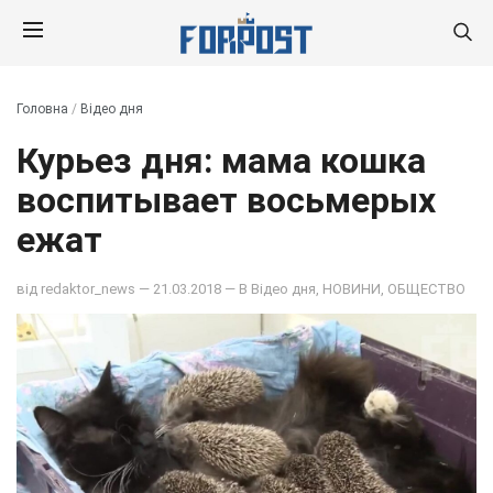
Головна
/
Відео дня
Курьез дня: мама кошка
воспитывает восьмерых
ежат
від
redaktor_news
— 21.03.2018 — В
Відео дня
,
НОВИНИ
,
ОБЩЕСТВО