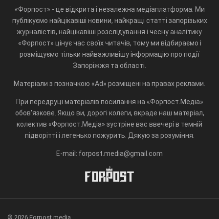
«Форпост» - це відкрита і незалежна медіаплатформа. Ми
публікуємо найцікавіші новини, найкращі статті запорізьких
журналістів, найцікавіші розслідування і чесну аналітику.
«Форпост» цінує час своїх читачів, тому ми відбираємо і
розміщуємо тільки найважливішу інформацію про події
Запоріжжя та області.
Матеріали з позначкою «Ad» розміщені на правах реклами.
При передруці матеріалів посилання на «Форпост.Медіа»
обов'язкове. Якщо ви, дорогі колеги, вкраде наш матеріал,
колектив «Форпост.Медіа» зустріне вас ввечері в темній
підворітті і легенько пожурить. Дякую за розуміння.
E-mail: forpost.media@gmail.com
© 2026 Forpost.media