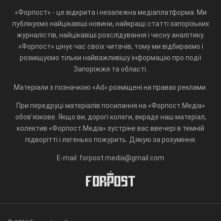
«Форпост» - це відкрита і незалежна медіаплатформа. Ми
публікуємо найцікавіші новини, найкращі статті запорізьких
журналістів, найцікавіші розслідування і чесну аналітику.
«Форпост» цінує час своїх читачів, тому ми відбираємо і
розміщуємо тільки найважливішу інформацію про події
Запоріжжя та області.
Матеріали з позначкою «Ad» розміщені на правах реклами.
При передруці матеріалів посилання на «Форпост.Медіа»
обов'язкове. Якщо ви, дорогі колеги, вкраде наш матеріал,
колектив «Форпост.Медіа» зустріне вас ввечері в темній
підворітті і легенько пожурить. Дякую за розуміння.
E-mail: forpost.media@gmail.com