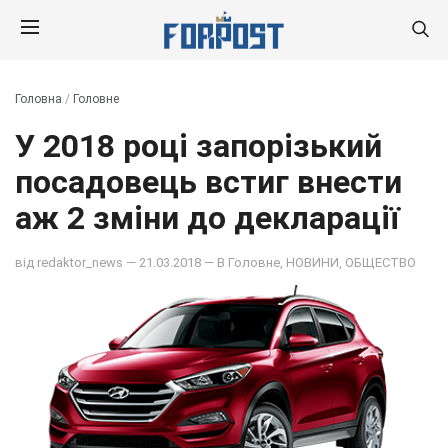
Головна
/
Головне
У 2018 році запорізький
посадовець встиг внести
аж 2 зміни до декларації
від
redaktor_news
— 21.03.2018 — В
Головне
,
НОВИНИ
,
ОБЩЕСТВО