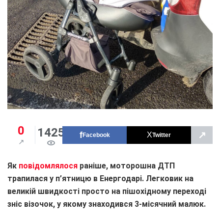
0
1425
↗
Facebook
Twitter
Як
повідомлялося
раніше, моторошна ДТП
трапилася у п’ятницю в Енергодарі. Легковик на
великій швидкості просто на пішохідному переході
зніс візочок, у якому знаходився 3-місячний малюк.