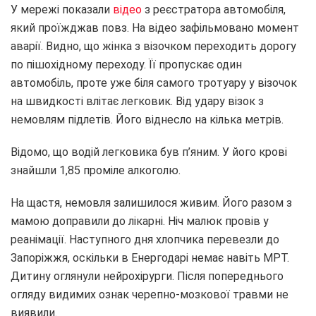
У мережі показали
відео
з реєстратора автомобіля,
який проїжджав повз. На відео зафільмовано момент
аварії. Видно, що жінка з візочком переходить дорогу
по пішохідному переходу. Її пропускає один
автомобіль, проте уже біля самого тротуару у візочок
на швидкості влітає легковик. Від удару візок з
немовлям підлетів. Його віднесло на кілька метрів.
Відомо, що водій легковика був п’яним. У його крові
знайшли 1,85 проміле алкоголю.
На щастя, немовля залишилося живим. Його разом з
мамою доправили до лікарні. Ніч малюк провів у
реанімації. Наступного дня хлопчика перевезли до
Запоріжжя, оскільки в Енергодарі немає навіть МРТ.
Дитину оглянули нейрохірурги. Після попереднього
огляду видимих ознак черепно-мозкової травми не
виявили.