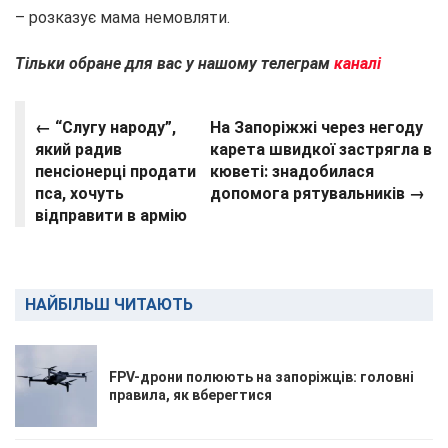
– розказує мама немовляти.
Тільки обране для вас у нашому телеграм
каналі
← “Слугу народу”,
На Запоріжжі через негоду
який радив
карета швидкої застрягла в
пенсіонерці продати
кюветі: знадобилася
пса, хочуть
допомога рятувальників →
відправити в армію
НАЙБІЛЬШ ЧИТАЮТЬ
FPV-дрони полюють на запоріжців: головні
правила, як вберегтися