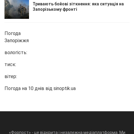
Тривають бойові зіткнення: яка ситуація на
Запорізькому фронті
Погода
Запоріжжя
вологість:
тиск:
вітер:
Погода на 10 днів від
sinoptik.ua
«Форпост» - це відкрита і незалежна медіаплатформа. Ми