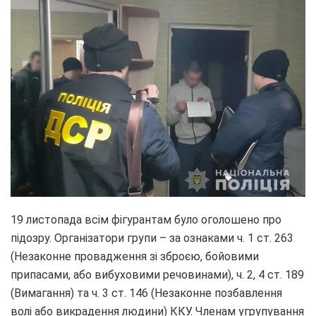
19 листопада всім фігурантам було оголошено про
підозру. Організатори групи – за ознаками ч. 1 ст. 263
(Незаконне провадження зі зброєю, бойовими
припасами, або вибуховими речовинами), ч. 2, 4 ст. 189
(Вимагання) та ч. 3 ст. 146 (Незаконне позбавлення
волі або викрадення людини) ККУ. Членам угрупування