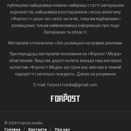
публікуємо найцікавіші новини, найкращі статті запорізьких
журналістів, найцікавіші розслідування і чесну аналітику.
«Форпост» цінує час своїх читачів, тому ми відбираємо і
розміщуємо тільки найважливішу інформацію про події
Запоріжжя та області.
Матеріали з позначкою «Ad» розміщені на правах реклами.
При передруці матеріалів посилання на «Форпост.Медіа»
обов'язкове. Якщо ви, дорогі колеги, вкраде наш матеріал,
колектив «Форпост.Медіа» зустріне вас ввечері в темній
підворітті і легенько пожурить. Дякую за розуміння.
E-mail: forpost.media@gmail.com
© 2026 Forpost.media
Головна
Контакти
Про нас