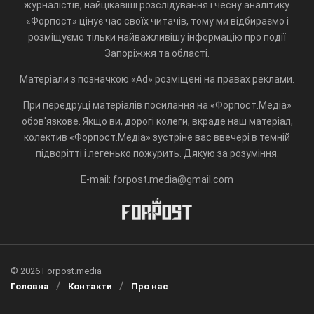
журналістів, найцікавіші розслідування і чесну аналітику.
«Форпост» цінує час своїх читачів, тому ми відбираємо і
розміщуємо тільки найважливішу інформацію про події
Запоріжжя та області.
Матеріали з позначкою «Ad» розміщені на правах реклами.
При передруці матеріалів посилання на «Форпост.Медіа»
обов'язкове. Якщо ви, дорогі колеги, вкраде наш матеріал,
колектив «Форпост.Медіа» зустріне вас ввечері в темній
підворітті і легенько пожурить. Дякую за розуміння.
E-mail: forpost.media@gmail.com
© 2026 Forpost.media
Головна
Контакти
Про нас