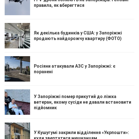
правила, як вберегтися
Як декілька будинків у США: у Запоріжжі
продають найдорожчу квартиру (ФОТО)
Росіяни атакували АЗС у Запоріжжі: є
поранені
У Запоріжжі помер прикутий до ліжка
ветеран, якому сусіди не давали встановити
підйомник
У Кушугумі закрили відділення «Укрпошти»:
куди звертатися мешканцям