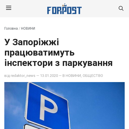
Головна
/
НОВИНИ
У Запоріжжі
працюватимуть
інспектори з паркування
від
redaktor_news
— 13.01.2020 — В
НОВИНИ
,
ОБЩЕСТВО