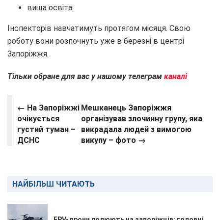
вища освіта.
Інспекторів навчатимуть протягом місяця. Свою
роботу вони розпочнуть уже в березні в центрі
Запоріжжя.
Тільки обране для вас у нашому телеграм
каналі
← На Запоріжжі
Мешканець Запоріжжя
очікується
організував злочинну групу, яка
густий туман –
викрадала людей з вимогою
ДСНС
викупу – фото →
НАЙБІЛЬШ ЧИТАЮТЬ
FPV-дрони полюють на запоріжців: головні