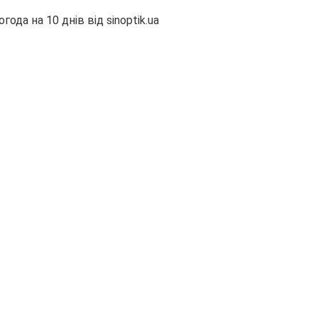
огода на 10 днів від
sinoptik.ua