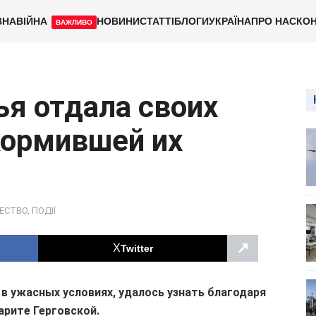
ВНА
ВІЙНА
НОВИНИ
СТАТТІ
БЛОГИ
УКРАЇНА
ПРО НАС
КОН
ВАЖЛИВО
я отдала своих
кормившей их
ЕСТВО
,
ПОДІЇ
↗
Twitter
в ужасных условиях, удалось узнать благодаря
арите Герговской.