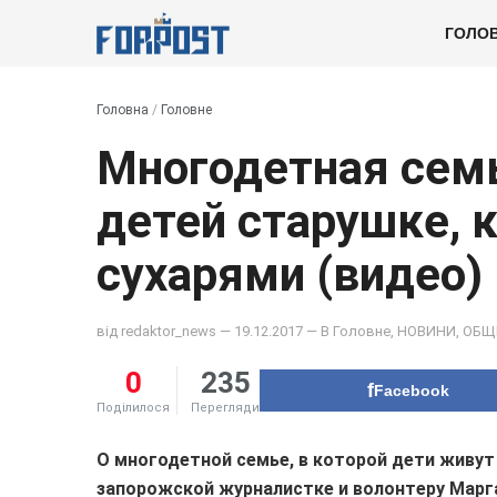
ГОЛО
Головна
/
Головне
Многодетная семь
детей старушке, 
сухарями (видео)
від
redaktor_news
— 19.12.2017 — В
Головне
,
НОВИНИ
,
ОБЩ
0
235
Facebook
Поділилося
Перегляди
О многодетной семье, в которой дети живут 
запорожской журналистке и волонтеру Марг