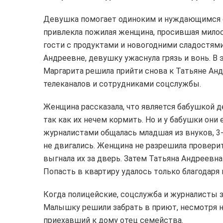
Девушка помогает одиноким и нуждающимся 
привлекла пожилая женщина, просившая мило
гости с продуктами и новогодними сладостями
Андреевне, девушку ужаснула грязь и вонь. В 
Маргарита решила прийти снова к Татьяне Ан
телеканалов и сотрудниками соцслужбы.
Женщина рассказала, что является бабушкой де
так как их нечем кормить. Но и у бабушки они 
журналистами общалась младшая из внуков, 3-
не двигались. Женщина не разрешила проверит
выгнала их за дверь. Затем Татьяна Андреевн
Попасть в квартиру удалось только благодаря 
Когда полицейские, соцслужба и журналисты з
Малышку решили забрать в приют, несмотря на
приехавший к дому отец семейства.