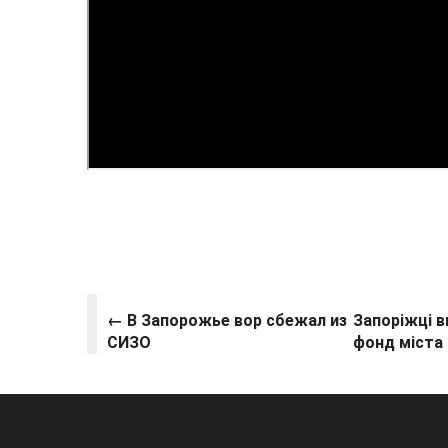
← В Запорожье вор сбежал из
Запоріжці 
СИЗО
фонд міста