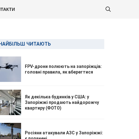
ТАКТИ
НАЙБІЛЬШ ЧИТАЮТЬ
FPV-дрони полюють на запоріжців:
головні правила, як вберегтися
Як декілька будинків у США: у
Запоріжжі продають найдорожчу
квартиру (ФОТО)
Росіяни атакували АЗС у Запоріжжі:
є поранені