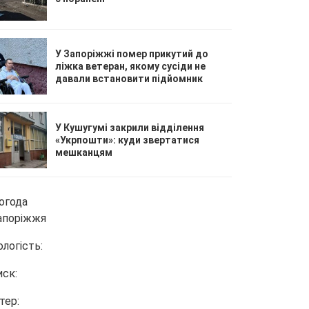
У Запоріжжі помер прикутий до
ліжка ветеран, якому сусіди не
давали встановити підйомник
У Кушугумі закрили відділення
«Укрпошти»: куди звертатися
мешканцям
огода
апоріжжя
ологість:
иск:
тер: