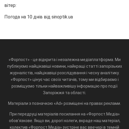
вітер:
Погода на 10 днів від
sinoptik.ua
«Форпост» - це відкрита і незалежна медіаплатформа. Ми
публікуємо найцікавіші новини, найкращі статті запорізьких
журналістів, найцікавіші розслідування і чесну аналітику.
«Форпост» цінує час своїх читачів, тому ми відбираємо і
розміщуємо тільки найважливішу інформацію про події
Запоріжжя та області.
Матеріали з позначкою «Ad» розміщені на правах реклами.
При передруці матеріалів посилання на «Форпост.Медіа»
обов'язкове. Якщо ви, дорогі колеги, вкраде наш матеріал,
колектив «Форпост.Медіа» зустріне вас ввечері в темній