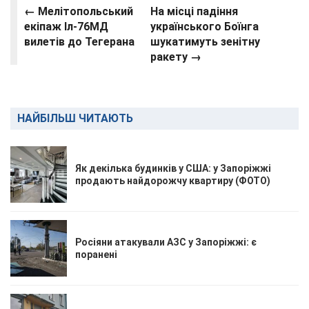
← Мелітопольський
На місці падіння
екіпаж Іл-76МД
українського Боїнга
вилетів до Тегерана
шукатимуть зенітну
ракету →
НАЙБІЛЬШ ЧИТАЮТЬ
Як декілька будинків у США: у Запоріжжі
продають найдорожчу квартиру (ФОТО)
Росіяни атакували АЗС у Запоріжжі: є
поранені