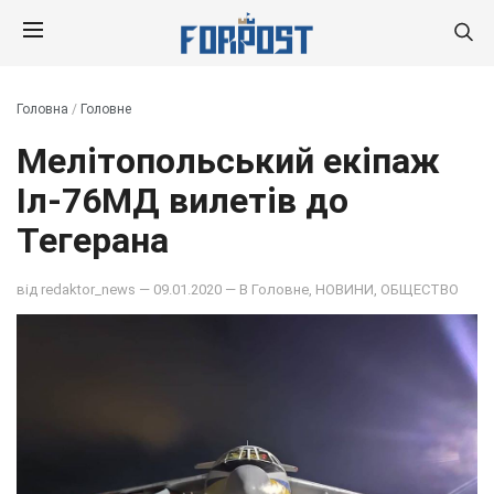
Головна
/
Головне
Мелітопольський екіпаж
Іл-76МД вилетів до
Тегерана
від
redaktor_news
— 09.01.2020 — В
Головне
,
НОВИНИ
,
ОБЩЕСТВО