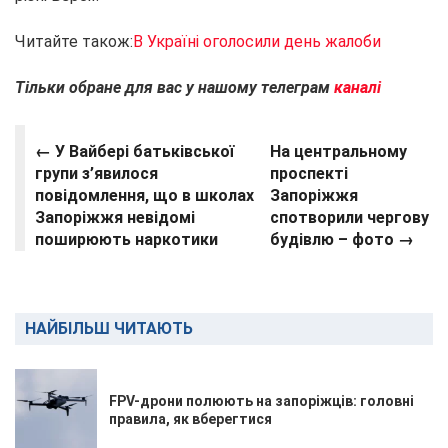
Читайте також:
В Україні оголосили день жалоби
Тільки обране для вас у нашому телеграм
каналі
← У Вайбері батьківської
На центральному
групи з’явилося
проспекті
повідомлення, що в школах
Запоріжжя
Запоріжжя невідомі
спотворили чергову
поширюють наркотики
будівлю – фото →
НАЙБІЛЬШ ЧИТАЮТЬ
FPV-дрони полюють на запоріжців: головні
правила, як вберегтися