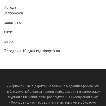
Погода
Запоріжжя
вологість:
тиск:
вітер:
Погода на 10 днів від
sinoptik.ua
«Форпост» - це відкрита і незалежна медіаплатформа. Ми
публікуємо найцікавіші новини, найкращі статті запорізьких
журналістів, найцікавіші розслідування і чесну аналітику.
«Форпост» цінує час своїх читачів, тому ми відбираємо і