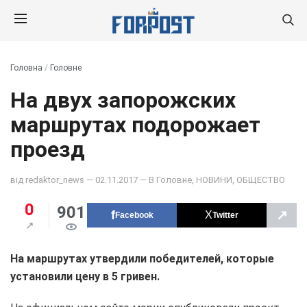
Головна
/
Головне
На двух запорожских
маршрутах подорожает
проезд
від
redaktor_news
— 02.11.2017 — В
Головне
,
НОВИНИ
,
ОБЩЕСТВО
0
901
↗
Facebook
Twitter
На маршрутах утвердили победителей, которые
установили цену в 5 гривен.