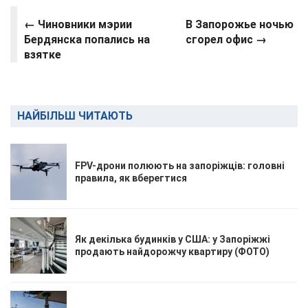
← Чиновники мэрии
В Запорожье ночью
Бердянска попались на
сгорел офис →
взятке
НАЙБІЛЬШ ЧИТАЮТЬ
FPV-дрони полюють на запоріжців: головні
правила, як вберегтися
Як декілька будинків у США: у Запоріжжі
продають найдорожчу квартиру (ФОТО)