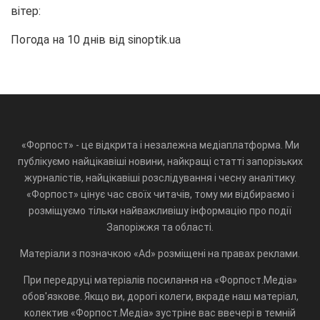
вітер:
Погода на 10 днів від
sinoptik.ua
«Форпост» - це відкрита і незалежна медіаплатформа. Ми
публікуємо найцікавіші новини, найкращі статті запорізьких
журналістів, найцікавіші розслідування і чесну аналітику.
«Форпост» цінує час своїх читачів, тому ми відбираємо і
розміщуємо тільки найважливішу інформацію про події
Запоріжжя та області.
Матеріали з позначкою «Ad» розміщені на правах реклами.
При передруці матеріалів посилання на «Форпост.Медіа»
обов'язкове. Якщо ви, дорогі колеги, вкраде наш матеріал,
колектив «Форпост.Медіа» зустріне вас ввечері в темній