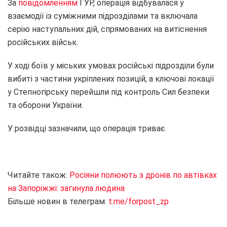
За
повідомленням
ГУР, операція відбувалася у
взаємодії із суміжними підрозділами та включала
серію наступальних дій, спрямованих на витіснення
російських військ.
У ході боїв у міських умовах російські підрозділи були
вибиті з частини укріплених позицій, а ключові локації
у Степногірську перейшли під контроль Сил безпеки
та оборони України.
У розвідці зазначили, що операція триває.
Читайте також:
Росіяни полюють з дронів по автівках
на Запоріжжі: загинула людина
Більше новин в телеграм:
t.me/forpost_zp