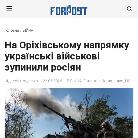
Головна
/
ВІЙНА
На Оріхівському напрямку
українські військові
зупинили росіян
від
redaktor_news
— 22.05.2026 — В
ВІЙНА
,
Головне
,
Новина дня
,
НОВИНИ