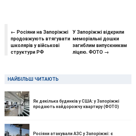
← Росіяни на Запоріжжі
У Запоріжжі відкрили
продовжують втягувати
меморіальні дошки
школярів у військові
загиблим випускникам
структури РФ
ліцею. ФОТО →
НАЙБІЛЬШ ЧИТАЮТЬ
Як декілька будинків у США: у Запоріжжі
продають найдорожчу квартиру (ФОТО)
Росіяни атакували АЗС у Запоріжжі: є