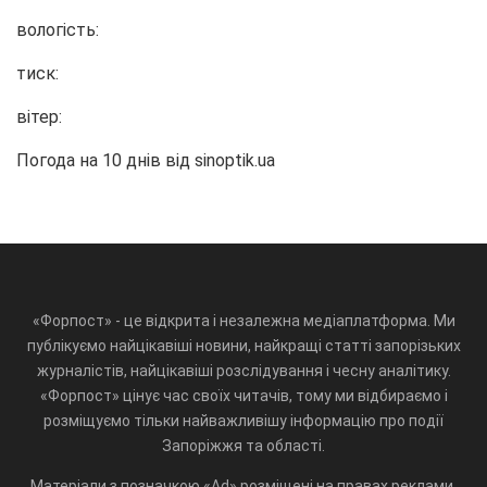
вологість:
тиск:
вітер:
Погода на 10 днів від
sinoptik.ua
«Форпост» - це відкрита і незалежна медіаплатформа. Ми
публікуємо найцікавіші новини, найкращі статті запорізьких
журналістів, найцікавіші розслідування і чесну аналітику.
«Форпост» цінує час своїх читачів, тому ми відбираємо і
розміщуємо тільки найважливішу інформацію про події
Запоріжжя та області.
Матеріали з позначкою «Ad» розміщені на правах реклами.