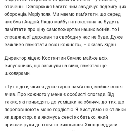
оточенні. І Запоріжжя багато чим завдячує подвигу цих
оборонців Маріуполя. Ми маємо пам’ятати, що серед
них був і Андрій. Якщо майбутні покоління не будуть
пам’ятати про ціну самопожертви наших воїнів, то і
справжньої держави та свободи у нас не буде. Дуже
важливо пам’ятати всіх і кожного», – сказав Хідан.
Директор ліцею Костянтин Саміло майже всіх
випускників, що загинули на війні, пам’ятає ще
школярами.
«Тут є діти, яких я дуже гарно пам’ятаю, майже всіх я
вчив. Про кожного у мене є особисті спогади. Від
таких, які приводять до усмішки на обличчі, до тих, що
переповнюють мене гордістю. Я виступаю не стільки
як директор, а в якомусь сенсі як батько, який
приклав руки до їхнього виховання. Хлопці віддали