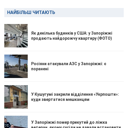
НАЙБІЛЬШ ЧИТАЮТЬ
Як декілька будинків у США: у Запоріжжі
продають найдорожчу квартиру (ФОТО)
Росіяни атакували АЗС у Запоріжжі: є
поранені
У Кушугумі закрили відділення «Укрпошти»:
куди звертатися мешканцям
У Запоріжжі помер прикутий до ліжка
ветеран, якому сусіди не давали встановити