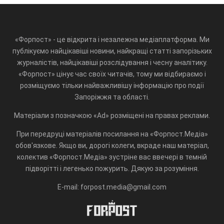
«Форпост» - це відкрита і незалежна медіаплатформа. Ми
публікуємо найцікавіші новини, найкращі статті запорізьких
журналістів, найцікавіші розслідування і чесну аналітику.
«Форпост» цінує час своїх читачів, тому ми відбираємо і
розміщуємо тільки найважливішу інформацію про події
Запоріжжя та області.
Матеріали з позначкою «Ad» розміщені на правах реклами.
При передруці матеріалів посилання на «Форпост.Медіа»
обов'язкове. Якщо ви, дорогі колеги, вкраде наш матеріал,
колектив «Форпост.Медіа» зустріне вас ввечері в темній
підворітті і легенько пожурить. Дякую за розуміння.
E-mail: forpost.media@gmail.com