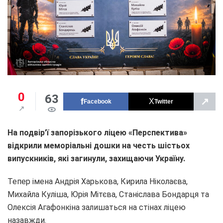
0
63
↗
Facebook
Twitter
На подвір’ї запорізького ліцею «Перспектива»
відкрили меморіальні дошки на честь шістьох
випускників, які загинули, захищаючи Україну.
Тепер імена Андрія Харькова, Кирила Ніколаєва,
Михайла Куліша, Юрія Мітєва, Станіслава Бондарця та
Олексія Агафонкіна залишаться на стінах ліцею
назавжди.