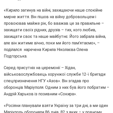
«Кирило загинув на війні, захищаючи наше спокійне
мирне життя. Він пішов на війну добровольцем і
провоював майже рік, бо вважав це за правильне –
захищати своїх рідних, друзів – тих, кого любив,
захищати своє та наше майбутнє. Його забрала війна,
але він житиме вічно, поки ми його пам’ятаємо», –
поділался наречена Кирила Ніколаєва Олена
Подгорська.
Серед присутніх на церемонії – Хідан,
військовослужбовець хорунжої служби 12-ї бригади
спецпризначення НГУ «Азов». Він згадав про
оборонців Маріуполя. Одним з них був його побратим –
Андрій Харьков із позивним «Сокира».
«Росіяни планували взяти Україну за три дні, а ми один
Маріуполь обороняли 86 днів, 82 з яких – у повному