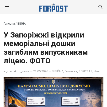
Головна
/
ВІЙНА
У Запоріжжі відкрили
меморіальні дошки
загиблим випускникам
ліцею. ФОТО
від
redaktor_news
— 22.05.2026 — В
ВІЙНА
,
Головне
,
З ЖИТТЯ
,
Новина дня