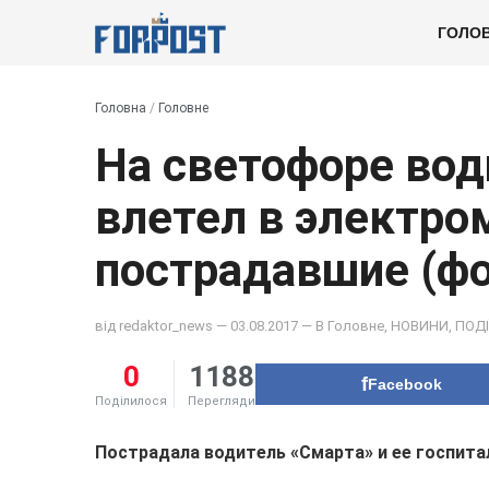
ГОЛО
Головна
/
Головне
На светофоре вод
влетел в электро
пострадавшие (фо
від
redaktor_news
— 03.08.2017 — В
Головне
,
НОВИНИ
,
ПОДІ
0
1188
Facebook
Поділилося
Перегляди
Пострадала водитель «Смарта» и ее госпита