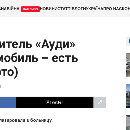
ВНА
ВІЙНА
НОВИНИ
СТАТТІ
БЛОГИ
УКРАЇНА
ПРО НАС
КОН
ВАЖЛИВО
итель «Ауди»
мобиль – есть
то)
Ї
↗
Twitter
лизировали в больницу.