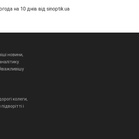
огода на 10 днів від
sinoptik.ua
іші новини,
аналітику.
айважливішу
орогі колеги,
підворітті і