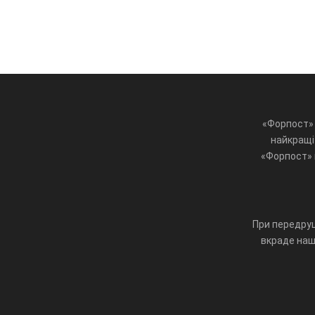
«Форпост» 
найкращі 
«Форпост» ц
При передруц
вкраде наш 