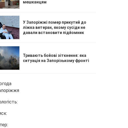
мешканцям
У Запоріжжі помер прикутий до
ліжка ветеран, якому сусіди не
давали встановити підйомник
Тривають бойові зіткнення: яка
ситуація на Запорізькому фронті
огода
апоріжжя
ологість:
иск:
тер: