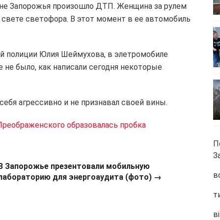
айоне Запорожья произошло ДТП. Женщина за рулем
 свете светофора. В этот момент в ее автомобиль
ой полиции Юлия Шеймухова, в элетромобиле
 не было, как написали сегодня некоторые
себя агрессивно и не признавал своей вины.
Преображенского образовалась пробка
П
З
В Запорожье презентовали мобильную
в
лабораторию для энергоаудита (фото) →
т
ві