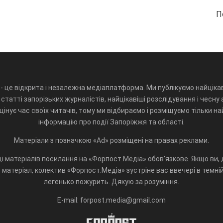
П
- це відкрита і незалежна медіаплатформа. Ми публікуємо найцікав
статті запорізьких журналістів, найцікавіші розслідування і чесну 
інує час своїх читачів, тому ми відбираємо і розміщуємо тільки н
інформацію про події Запоріжжя та області.
Матеріали з позначкою «Ad» розміщені на правах реклами.
і матеріалів посилання на «Форпост.Медіа» обов'язкове. Якщо ви, д
матеріал, колектив «Форпост.Медіа» зустріне вас ввечері в темній 
легенько пожурить. Дякую за розуміння.
E-mail: forpost.media@gmail.com