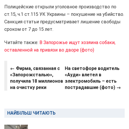
Полицейские открыли уголовное производство по
ст.15, ч.1 ст.115 УК Украины – покушение на убийство.
Санкция статьи предусматривает лишение свободы
сроком от 7 до 15 лет.
Читайте также:
В Запорожье ищут хозяина собаки,
оставленной на привязи во дворе (фото)
←
Фирма, связанная с
На светофоре водитель
«Запорожсталью»,
«Ауди» влетел в
получила 18 миллионов
электромобиль – есть
на очистку реки
пострадавшие (фото) →
НАЙБІЛЬШ ЧИТАЮТЬ