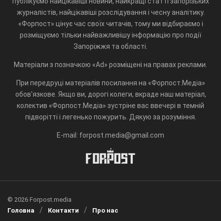
публікуємо найцікавіші новини, найкращі статті запорізьких
журналістів, найцікавіші розслідування і чесну аналітику.
«Форпост» цінує час своїх читачів, тому ми відбираємо і
розміщуємо тільки найважливішу інформацію про події
Запоріжжя та області.
Матеріали з позначкою «Ad» розміщені на правах реклами.
При передруці матеріалів посилання на «Форпост.Медіа»
обов'язкове. Якщо ви, дорогі колеги, вкраде наш матеріал,
колектив «Форпост.Медіа» зустріне вас ввечері в темній
підворітті і легенько пожурить. Дякую за розуміння.
E-mail: forpost.media@gmail.com
© 2026 Forpost.media
Головна
Контакти
Про нас