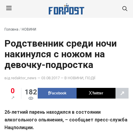
Головна
/
НОВИНИ
Родственник среди ночи
накинулся с ножом на
девочку-подростка
від
redaktor_news
— 03.08.2017 — В
НОВИНИ
,
ПОДІЇ
0
182
↗
Facebook
Twitter
26-летний парень находился в состоянии
алкогольного опьянения, – сообщает пресс-служба
Нацполиции.