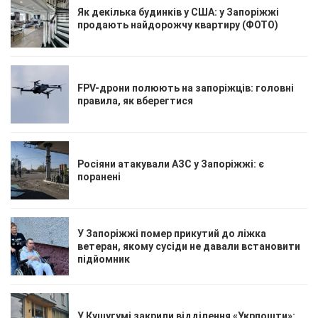
Як декілька будинків у США: у Запоріжжі
продають найдорожчу квартиру (ФОТО)
FPV-дрони полюють на запоріжців: головні
правила, як вберегтися
Росіяни атакували АЗС у Запоріжжі: є
поранені
У Запоріжжі помер прикутий до ліжка
ветеран, якому сусіди не давали встановити
підйомник
У Кушугумі закрили відділення «Укрпошти»: