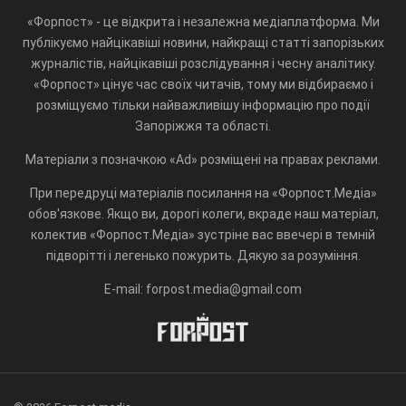
«Форпост» - це відкрита і незалежна медіаплатформа. Ми
публікуємо найцікавіші новини, найкращі статті запорізьких
журналістів, найцікавіші розслідування і чесну аналітику.
«Форпост» цінує час своїх читачів, тому ми відбираємо і
розміщуємо тільки найважливішу інформацію про події
Запоріжжя та області.
Матеріали з позначкою «Ad» розміщені на правах реклами.
При передруці матеріалів посилання на «Форпост.Медіа»
обов'язкове. Якщо ви, дорогі колеги, вкраде наш матеріал,
колектив «Форпост.Медіа» зустріне вас ввечері в темній
підворітті і легенько пожурить. Дякую за розуміння.
E-mail: forpost.media@gmail.com