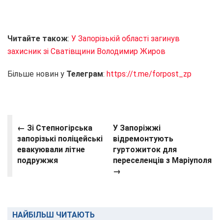
Читайте також
:
У Запорізькій області загинув
захисник зі Сватівщини Володимир Жиров
Більше новин у
Телеграм
:
https://t.me/forpost_zp
← Зі Степногірська
У Запоріжжі
запорізькі поліцейські
відремонтують
евакуювали літне
гуртожиток для
подружжя
переселенців з Маріуполя
→
НАЙБІЛЬШ ЧИТАЮТЬ