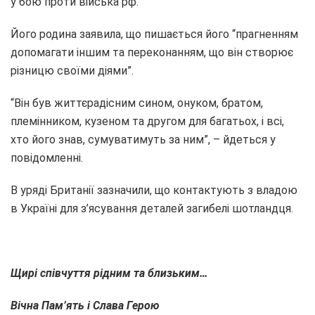
у бою проти війська рф.
Його родина заявила, що пишається його “прагненням
допомагати іншим та переконанням, що він створює
різницю своїми діями”.
“Він був життєрадісним сином, онуком, братом,
племінником, кузеном та другом для багатьох, і всі,
хто його знав, сумуватимуть за ним”, – йдеться у
повідомленні.
В уряді Британії зазначили, що контактують з владою
в Україні для з’ясування деталей загибелі шотландця.
Щирі співчуття рідним та близьким…
Вічна Пам’ять і Слава Герою