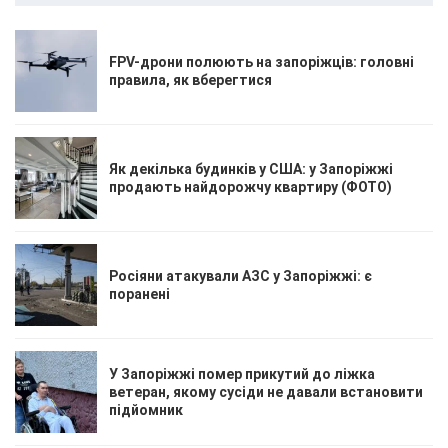
FPV-дрони полюють на запоріжців: головні
правила, як вберегтися
Як декілька будинків у США: у Запоріжжі
продають найдорожчу квартиру (ФОТО)
Росіяни атакували АЗС у Запоріжжі: є
поранені
У Запоріжжі помер прикутий до ліжка
ветеран, якому сусіди не давали встановити
підйомник