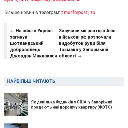
Більше новин в телеграм:
t.me/forpost_zp
← На війні в Україні
Залучили мігрантів з Азії:
загинув
військові рф розпочали
шотландський
видобуток руди біля
доброволець
Токмака у Запорізькій
Джордан Маклаклен
області →
НАЙБІЛЬШ ЧИТАЮТЬ
Як декілька будинків у США: у Запоріжжі
продають найдорожчу квартиру (ФОТО)