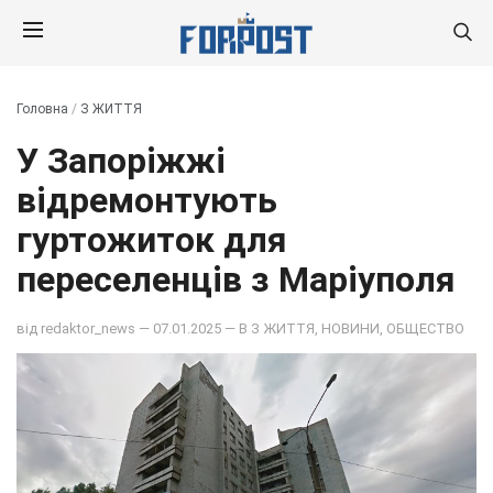
Головна
/
З ЖИТТЯ
У Запоріжжі
відремонтують
гуртожиток для
переселенців з Маріуполя
від
redaktor_news
— 07.01.2025 — В
З ЖИТТЯ
,
НОВИНИ
,
ОБЩЕСТВО