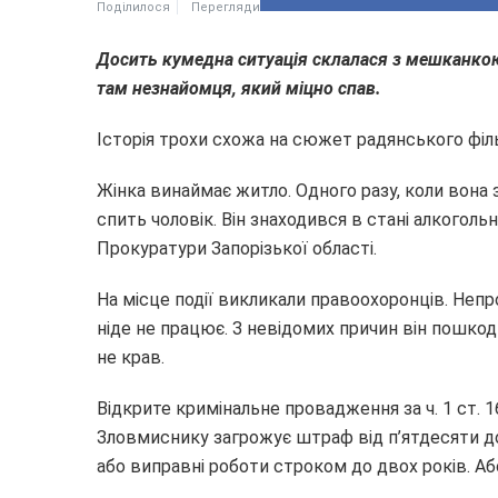
Поділилося
Перегляди
Досить кумедна ситуація склалася з мешканко
там незнайомця, який міцно спав.
Історія трохи схожа на сюжет радянського фільм
Жінка винаймає житло. Одного разу, коли вона з
спить чоловік. Він знаходився в стані алкогольн
Прокуратури Запорізької області.
На місце події викликали правоохоронців. Непр
ніде не працює. З невідомих причин він пошкоди
не крав.
Відкрите кримінальне провадження за ч. 1 ст. 
Зловмиснику загрожує штраф від п’ятдесяти д
або виправні роботи строком до двох років. Аб