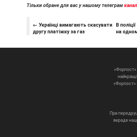
Тільки обране для вас у нашому телеграм
канал
← Українці вимагають скасувати
В поліці
другу платіжку за газ
на одном
«Форпост» 
найкращі 
«Форпост» ц
При передруц
вкраде наш 