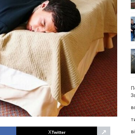
П
З
в
т
↗
ві
Twitter