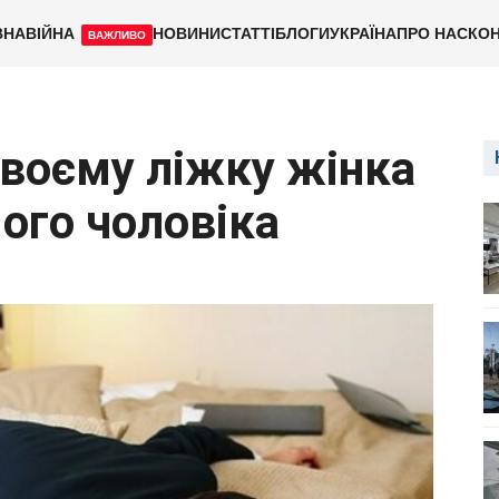
ВНА
ВІЙНА
НОВИНИ
СТАТТІ
БЛОГИ
УКРАЇНА
ПРО НАС
КОН
ВАЖЛИВО
своєму ліжку жінка
ого чоловіка