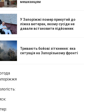
мешканцям
У Запоріжжі помер прикутий до
ліжка ветеран, якому сусіди не
давали встановити підйомник
Тривають бойові зіткнення: яка
ситуація на Запорізькому фронті
огода
апоріжжя
ологість:
иск:
тер: