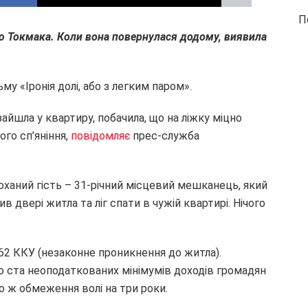
П
ю Токмака. Коли вона повернулася додому, виявила
у «Іронія долі, або з легким паром».
айшла у квартиру, побачила, що на ліжку міцно
ого сп’яніння,
повідомляє
прес-служба
оханий гість – 31-річний місцевий мешканець, який
в двері житла та ліг спати в чужій квартирі. Нічого
162 ККУ (незаконне проникнення до житла).
о ста неоподаткованих мінімумів доходів громадян
о ж обмеження волі на три роки.