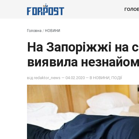
ГОЛО
Головна
/
НОВИНИ
На Запоріжжі на 
виявила незнайом
від
redaktor_news
— 04.02.2020 — В
НОВИНИ
,
ПОДІЇ