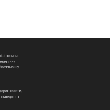
іші новини,
аналітику.
айважливішу
орогі колеги,
підворітті і