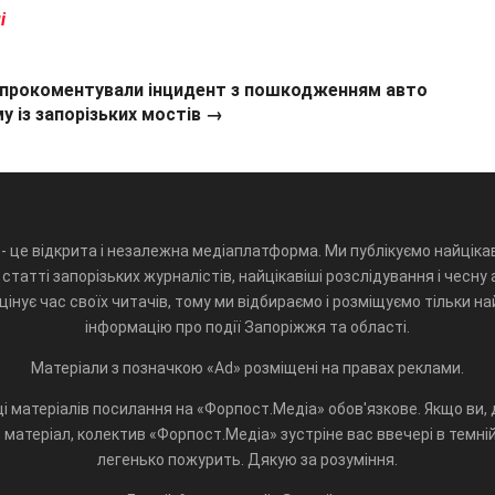
і
ї прокоментували інцидент з пошкодженням авто
у із запорізьких мостів →
- це відкрита і незалежна медіаплатформа. Ми публікуємо найцікав
статті запорізьких журналістів, найцікавіші розслідування і чесну 
інує час своїх читачів, тому ми відбираємо і розміщуємо тільки н
інформацію про події Запоріжжя та області.
Матеріали з позначкою «Ad» розміщені на правах реклами.
і матеріалів посилання на «Форпост.Медіа» обов'язкове. Якщо ви, д
матеріал, колектив «Форпост.Медіа» зустріне вас ввечері в темній 
легенько пожурить. Дякую за розуміння.