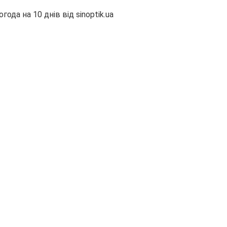
огода на 10 днів від
sinoptik.ua