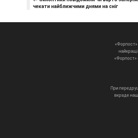
чекати найближчими днями на сніг
«Форпост» 
найкращі 
«Форпост» ц
При передруц
вкраде наш 