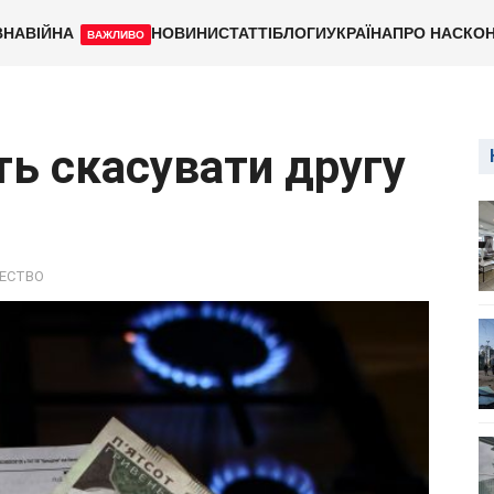
ВНА
ВІЙНА
НОВИНИ
СТАТТІ
БЛОГИ
УКРАЇНА
ПРО НАС
КОН
ВАЖЛИВО
ть скасувати другу
ЕСТВО