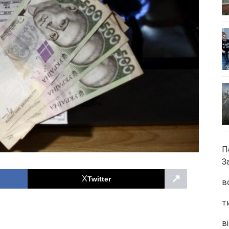
П
З
↗
Twitter
в
т
ві