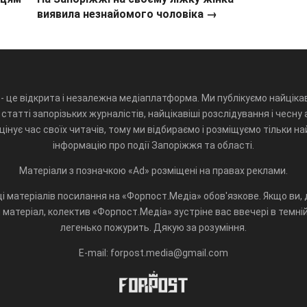
виявила незнайомого чоловіка →
- це відкрита і незалежна медіаплатформа. Ми публікуємо найцікав
статті запорізьких журналістів, найцікавіші розслідування і чесну 
інує час своїх читачів, тому ми відбираємо і розміщуємо тільки н
інформацію про події Запоріжжя та області.
Матеріали з позначкою «Ad» розміщені на правах реклами.
і матеріалів посилання на «Форпост.Медіа» обов'язкове. Якщо ви, д
матеріал, колектив «Форпост.Медіа» зустріне вас ввечері в темній 
легенько пожурить. Дякую за розуміння.
E-mail: forpost.media@gmail.com