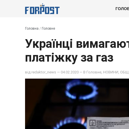
ГОЛО
Головна
/
Головне
Українці вимагаю
платіжку за газ
від
redaktor_news
— 04.02.2020 — В
Головне
,
НОВИНИ
,
ОБЩ