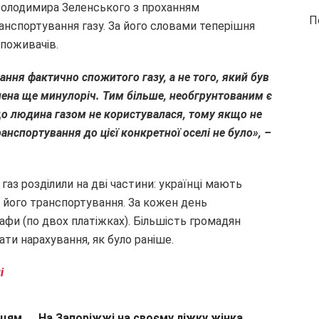
Володимира Зеленського з проханням
П
анспортування газу. За його словами теперішня
поживачів.
ння фактично спожитого газу, а не того, який був
нена ще минулоріч. Тим більше, необгрунтованим є
що людина газом не користувалася, тому якщо не
анспортування до цієї конкретної оселі не було», –
 газ розділили на дві частини: українці мають
 його транспортування. За кожен день
фи (по двох платіжках). Більшість громадян
ти нарахування, як було раніше.
лі
жцям
На Запоріжжі на своєму ліжку жінка