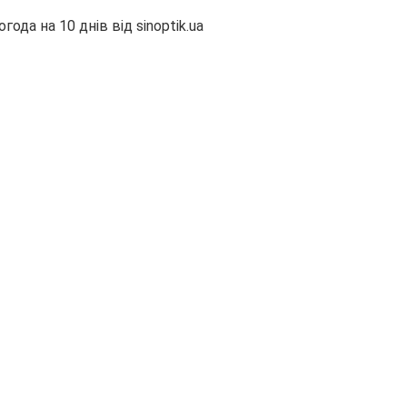
огода на 10 днів від
sinoptik.ua