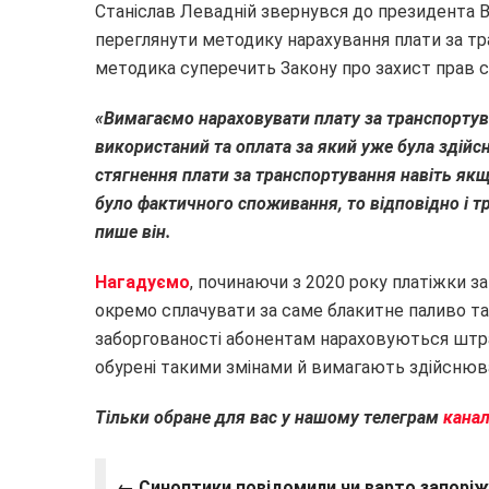
Станіслав Левадній звернувся до президента 
переглянути методику нарахування плати за тр
методика суперечить Закону про захист прав с
«Вимагаємо нараховувати плату за транспортува
використаний та оплата за який уже була здійс
стягнення плати за транспортування навіть як
було фактичного споживання, то відповідно і тр
пише він.
Нагадуємо
, починаючи з 2020 року платіжки за
окремо сплачувати за саме блакитне паливо та
заборгованості абонентам нараховуються штра
обурені такими змінами й вимагають здійснюва
Тільки обране для вас у нашому телеграм
кана
← Синоптики повідомили чи варто запорі