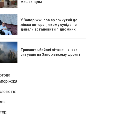
мешканцям
У Запоріжжі помер прикутий до
ліжка ветеран, якому сусіди не
давали встановити підйомник
Тривають бойові зіткнення: яка
ситуація на Запорізькому фронті
огода
апоріжжя
ологість:
иск:
тер: