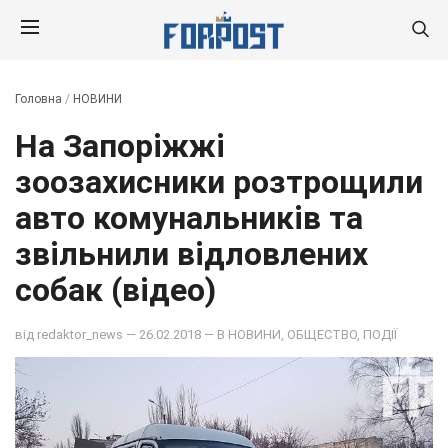
Головна
/
НОВИНИ
На Запоріжжі
зоозахисники розтрощили
авто комунальників та
звільнили відловлених
собак (відео)
від
redaktor_news
— 26.02.2018 — В
НОВИНИ
,
ОБЩЕСТВО
,
ПОДІЇ