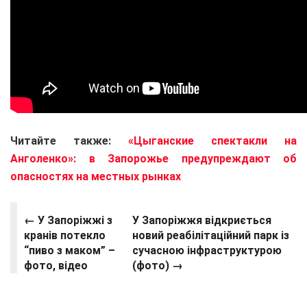
Читайте также:
«Цыганские спектакли на
Анголенко»: в Запорожье предупреждают об
опасностях на местных рынках
←
У Запоріжжі з
У Запоріжжя відкриється
кранів потекло
новий реабілітаційний парк із
“пиво з маком” –
сучасною інфраструктурою
фото, відео
(фото) →