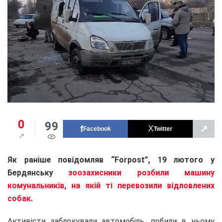
0
99
↗
Facebook
Twitter
Як раніше повідомляв “Forpost”, 19 лютого у
Бердянську
зоозахисники розбили машину
комунальників, на якій ті перевозили відловлених
собак
.
Активісти заблокували автомобіль, побили в ньому