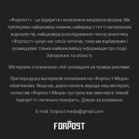
«Форпост» - це відкрита і незалежна медіаплатформа. Ми
публікуємо найцікавіші новини, найкращі статті запорізьких
журналістів, найцікавіші розслідування і чесну аналітику.
«Форпост» цінує час своїх читачів, тому ми відбираємо і
розміщуємо тільки найважливішу інформацію про події
Запоріжжя та області.
Матеріали з позначкою «Ad» розміщені на правах реклами.
При передруці матеріалів посилання на «Форпост.Медіа»
обов'язкове. Якщо ви, дорогі колеги, вкраде наш матеріал,
колектив «Форпост.Медіа» зустріне вас ввечері в темній
підворітті і легенько пожурить. Дякую за розуміння.
E-mail: forpost.media@gmail.com