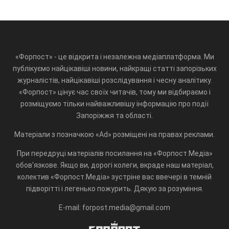
«Форпост» - це відкрита і незалежна медіаплатформа. Ми
публікуємо найцікавіші новини, найкращі статті запорізьких
журналістів, найцікавіші розслідування і чесну аналітику.
«Форпост» цінує час своїх читачів, тому ми відбираємо і
розміщуємо тільки найважливішу інформацію про події
Запоріжжя та області.
Матеріали з позначкою «Ad» розміщені на правах реклами.
При передруці матеріалів посилання на «Форпост.Медіа»
обов'язкове. Якщо ви, дорогі колеги, вкраде наш матеріал,
колектив «Форпост.Медіа» зустріне вас ввечері в темній
підворітті і легенько пожурить. Дякую за розуміння.
E-mail: forpost.media@gmail.com