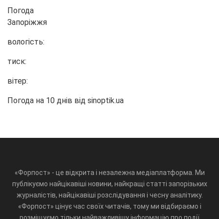
Погода
Запоріжжя
вологість:
тиск:
вітер:
Погода на 10 днів від
sinoptik.ua
«Форпост» - це відкрита і незалежна медіаплатформа. Ми
публікуємо найцікавіші новини, найкращі статті запорізьких
журналістів, найцікавіші розслідування і чесну аналітику.
«Форпост» цінує час своїх читачів, тому ми відбираємо і
розміщуємо тільки найважливішу інформацію про події