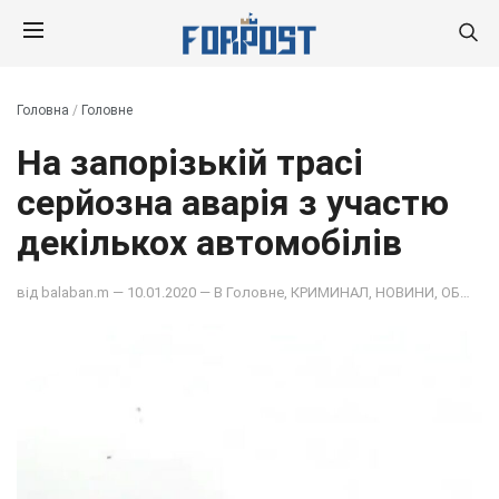
Головна
/
Головне
На запорізькій трасі
серйозна аварія з участю
декількох автомобілів
від
balaban.m
— 10.01.2020 — В
Головне
,
КРИМИНАЛ
,
НОВИНИ
,
ОБЩЕСТВО