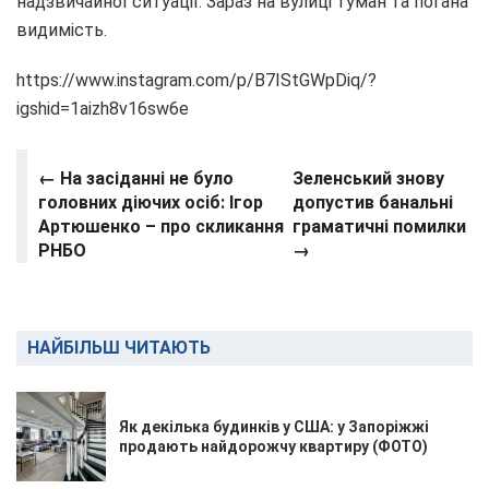
надзвичайної ситуації. Зараз на вулиці туман та погана
видимість.
https://www.instagram.com/p/B7IStGWpDiq/?
igshid=1aizh8v16sw6e
← На засіданні не було
Зеленський знову
головних діючих осіб: Ігор
допустив банальні
Артюшенко – про скликання
граматичні помилки
РНБО
→
НАЙБІЛЬШ ЧИТАЮТЬ
Як декілька будинків у США: у Запоріжжі
продають найдорожчу квартиру (ФОТО)