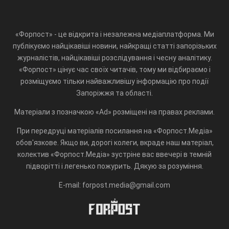
«Форпост» - це відкрита і незалежна медіаплатформа. Ми
публікуємо найцікавіші новини, найкращі статті запорізьких
журналістів, найцікавіші розслідування і чесну аналітику.
«Форпост» цінує час своїх читачів, тому ми відбираємо і
розміщуємо тільки найважливішу інформацію про події
Запоріжжя та області.
Матеріали з позначкою «Ad» розміщені на правах реклами.
При передруці матеріалів посилання на «Форпост.Медіа»
обов'язкове. Якщо ви, дорогі колеги, вкраде наш матеріал,
колектив «Форпост.Медіа» зустріне вас ввечері в темній
підворітті і легенько пожурить. Дякую за розуміння.
E-mail: forpost.media@gmail.com