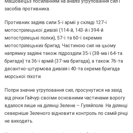
Машовецьз посиланням на аналіз угруповання сил і
засобів противника.
Противник задіяв сили 5-ї армії у складі 127-ї
мотострілецької дивізії (114-й, 143-й і 394-й
мотострілецькі полки), 57-ї та 60-ї окремих
мотострілецьких бригад. Частиною сил на цьому
напрямку задіяні також підрозділи 35-ї (38-ма і 64-та
бригади) та 36-ї армій (37-ма бригада), а також 76-та
десантно-штурмова дивізія і 40-та окрема бригада
морської піхоти.
Попри значне угруповання сил, просунутися на захід
від річки Гайчур своїми основними частинами ворогу
вдалося лише на ділянці Зелене – Гуляйполе. На ділянці
севернiше Зеленого відновити контроль по самій річці
не виходить.