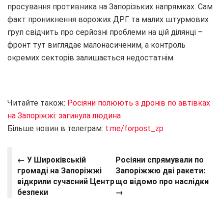
просування противника на Запорізьких напрямках. Сам
факт проникнення ворожих ДРГ та малих штурмових
груп свідчить про серйозні проблеми на цій ділянці –
фронт тут виглядає малонасиченим, а контроль
окремих секторів залишається недостатнім.
Читайте також:
Росіяни полюють з дронів по автівках
на Запоріжжі: загинула людина
Більше новин в телеграм:
t.me/forpost_zp
← У Широківській
Росіяни спрямували по
громаді на Запоріжжі
Запоріжжю дві ракети:
відкрили сучасний Центр
що відомо про наслідки
безпеки
→