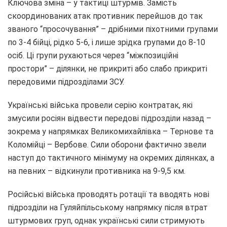
Ключова зміна – у тактиці штурмів. Замість
скоординованих атак противник перейшов до так
званого “просочування” – дрібними піхотними групами
по 3-4 бійці, рідко 5-6, і лише зрідка групами до 8-10
осіб. Ці групи рухаються через “міжпозиційні
простори” – ділянки, не прикриті або слабо прикриті
передовими підрозділами ЗСУ.
Українські війська провели серію контратак, які
змусили росіян відвести передові підрозділи назад –
зокрема у напрямках Великомихайлівка – Тернове та
Коломійці – Вербове. Сили оборони фактично звели
наступ до тактичного мінімуму на окремих ділянках, а
на певних – відкинули противника на 9-9,5 км.
Російські війська проводять ротації та вводять нові
підрозділи на Гуляйпільському напрямку після втрат
штурмових груп, однак українські сили стримують