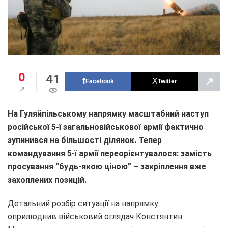
0
41
↗
Facebook
Twitter
На Гуляйпільському напрямку масштабний наступ
російської 5-ї загальновійськової армії фактично
зупинився на більшості ділянок. Тепер
командування 5-ї армії переорієнтувалося: замість
просування “будь-якою ціною” – закріплення вже
захоплених позицій.
Детальний розбір ситуації на напрямку
оприлюднив військовий оглядач Констянтин