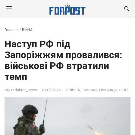
Головна
/
ВІЙНА
Наступ РФ під
Запоріжжям провалився:
військові РФ втратили
темп
від
redaktor_news
— 01.07.2026 — В
ВІЙНА
,
Головне
,
Новина дня
,
НОВИНИ