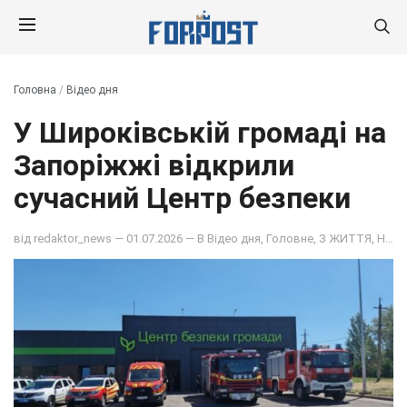
Головна
/
Відео дня
У Широківській громаді на
Запоріжжі відкрили
сучасний Центр безпеки
від
redaktor_news
— 01.07.2026 — В
Відео дня
,
Головне
,
З ЖИТТЯ
,
Новина дня