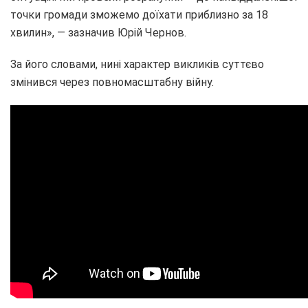
точки громади зможемо доїхати приблизно за 18
хвилин», — зазначив Юрій Чернов.
За його словами, нині характер викликів суттєво
змінився через повномасштабну війну.