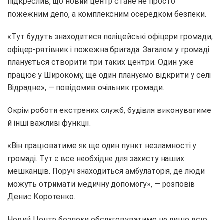
підкреслив, що новий центр стане не просто
пожежним депо, а комплексним осередком безпеки.
«Тут будуть знаходитися поліцейські офіцери громади,
офіцер-рятівник і пожежна бригада. Загалом у громаді
планується створити три таких центри. Один уже
працює у Широкому, ще один плануємо відкрити у селі
Відрадне», — повідомив очільник громади.
Окрім роботи екстрених служб, будівля виконуватиме
й інші важливі функції.
«Він працюватиме як ще один пункт незламності у
громаді. Тут є все необхідне для захисту наших
мешканців. Поруч знаходиться амбулаторія, де люди
можуть отримати медичну допомогу», — розповів
Денис Коротенко.
Новий Центр безпеки обслуговуватиме не лише всю