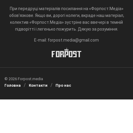
При передруці матеріалів посилання на «Форпост.Медіа»
обов'язкове. Якщо ви, дорогі колеги, вкраде наш матеріал,
колектив «Форпост.Медіа» зустріне вас ввечері в темній
підворітті і легенько пожурить. Дякую за розуміння.
E-mail: forpost.media@gmail.com
© 2026 Forpost.media
Головна
Контакти
Про нас