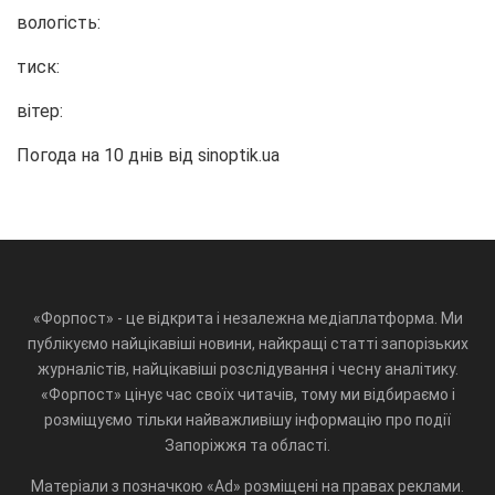
вологість:
тиск:
вітер:
Погода на 10 днів від
sinoptik.ua
«Форпост» - це відкрита і незалежна медіаплатформа. Ми
публікуємо найцікавіші новини, найкращі статті запорізьких
журналістів, найцікавіші розслідування і чесну аналітику.
«Форпост» цінує час своїх читачів, тому ми відбираємо і
розміщуємо тільки найважливішу інформацію про події
Запоріжжя та області.
Матеріали з позначкою «Ad» розміщені на правах реклами.