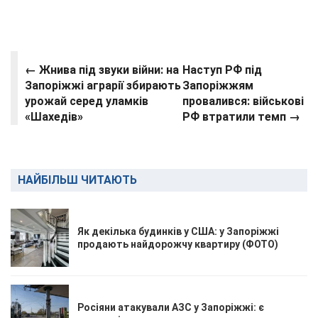
← Жнива під звуки війни: на
Наступ РФ під
Запоріжжі аграрії збирають
Запоріжжям
урожай серед уламків
провалився: військові
«Шахедів»
РФ втратили темп →
НАЙБІЛЬШ ЧИТАЮТЬ
Як декілька будинків у США: у Запоріжжі
продають найдорожчу квартиру (ФОТО)
Росіяни атакували АЗС у Запоріжжі: є