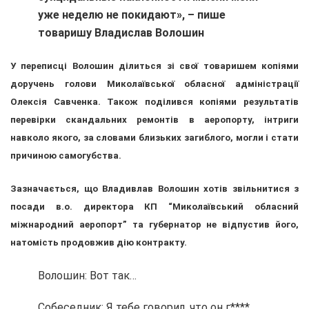
уже неделю не покидают», – пише
товаришу Владислав Волошин
У переписці Волошин ділиться зі свої товаришем копіями
доручень голови Миколаївської обласної адміністрації
Олексія Савченка. Також поділився копіями результатів
перевірки скандальних ремонтів в аеропорту, інтриги
навколо якого, за словами близьких загиблого, могли і стати
причиною самогубства.
Зазначається, що Владивлав Волошин хотів звільнитися з
посади в.о. директора КП “Миколаївський обласний
міжнародний аеропорт” та губернатор не відпустив його,
натомість продовжив дію контракту.
Волошин: Вот так…
Собеседник: Я тебе говорил, что он г****.