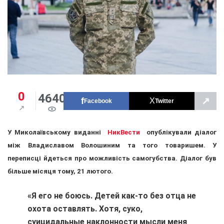
0
4640
↗
Facebook
Twitter
У Миколаївському виданні
НикВести
опублікували діалог
між Владиславом Волошиним та того товаришем. У
переписці йдеться про можливість самогубства. Діалог був
більше місяця тому, 21 лютого.
«Я его не боюсь. Детей как-то без отца не
охота оставлять. Хотя, суко,
суицидальные наклонности мысли меня