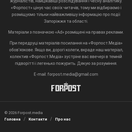
журналістів, найцікавіші розслідування і чесну аналітику.
«Форпост» цінує час своїх читачів, тому ми відбираємо і
розміщуємо тільки найважливішу інформацію про події
Запоріжжя та області.
Матеріали з позначкою «Ad» розміщені на правах реклами.
При передруці матеріалів посилання на «Форпост.Медіа»
обов'язкове. Якщо ви, дорогі колеги, вкраде наш матеріал,
колектив «Форпост.Медіа» зустріне вас ввечері в темній
підворітті і легенько пожурить. Дякую за розуміння.
E-mail: forpost.media@gmail.com
© 2026 Forpost.media
Головна
Контакти
Про нас