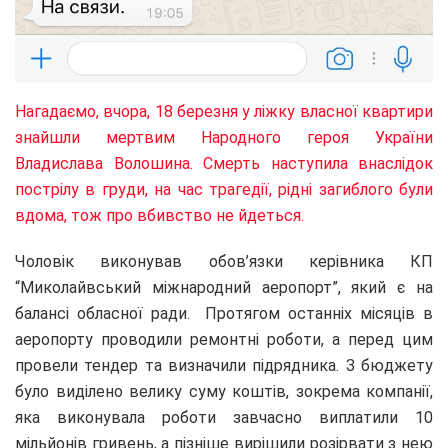
Нагадаємо, вчора, 18 березня у ліжку власної квартири
знайшли мертвим Народного героя України
Владислава Волошина. Смерть наступила внаслідок
пострілу в груди, на час трагедії, рідні загиблого були
вдома, тож про вбивство не йдеться.
Чоловік виконував обов’язки керівника КП
“Миколайвський міжнародний аеропорт”, який є на
балансі обласної ради. Протягом останніх місяців в
аеропорту проводили ремонтні роботи, а перед цим
провели тендер та визначили підрядника. З бюджету
було виділено велику суму коштів, зокрема компанії,
яка виконувала роботи завчасно виплатили 10
мільйонів гривень, а пізніше вирішили розірвати з нею