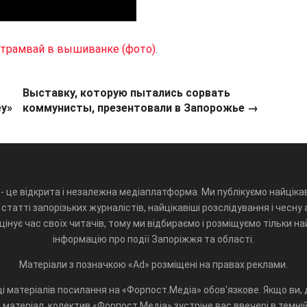
 трамвай в вышиванке (фото)
.
Выставку, которую пытались сорвать
ey»
коммунисты, презентовали в Запорожье →
- це відкрита і незалежна медіаплатформа. Ми публікуємо найцікав
статті запорізьких журналістів, найцікавіші розслідування і чесну 
інує час своїх читачів, тому ми відбираємо і розміщуємо тільки н
інформацію про події Запоріжжя та області.
Матеріали з позначкою «Ad» розміщені на правах реклами.
і матеріалів посилання на «Форпост.Медіа» обов'язкове. Якщо ви, д
матеріал, колектив «Форпост.Медіа» зустріне вас ввечері в темній 