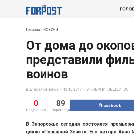
ГОЛО
Головна
/
НОВИНИ
От дома до окопо
представили фил
воинов
від
redaktor_news
— 13.10.2017 — В
НОВИНИ
,
ОБЩЕСТВО
0
89
Facebook
Поділилося
Перегляди
В Запорожье сегодня состоялся премьерн
цикла «Позывной Зенит». Его автора Анна