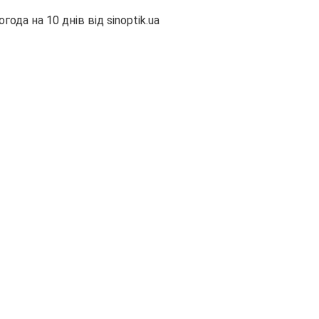
огода на 10 днів від
sinoptik.ua