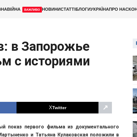
ВНА
ВІЙНА
НОВИНИ
СТАТТІ
БЛОГИ
УКРАЇНА
ПРО НАС
КОН
ВАЖЛИВО
в: в Запорожье
ьм с историями
↗
Twitter
ый показ первого фильма из документального
 Мартыненко и Татьяна Кулаковская положили в