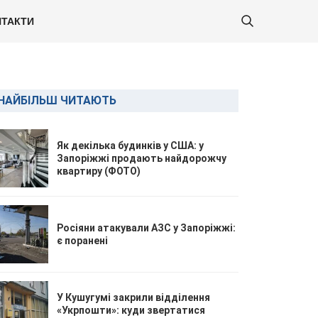
ТАКТИ
НАЙБІЛЬШ ЧИТАЮТЬ
Як декілька будинків у США: у
Запоріжжі продають найдорожчу
квартиру (ФОТО)
Росіяни атакували АЗС у Запоріжжі:
є поранені
У Кушугумі закрили відділення
«Укрпошти»: куди звертатися