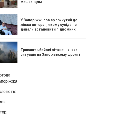
мешканцям
У Запоріжжі помер прикутий до
ліжка ветеран, якому сусіди не
давали встановити підйомник
Тривають бойові зіткнення: яка
ситуація на Запорізькому фронті
огода
апоріжжя
ологість:
иск:
тер: