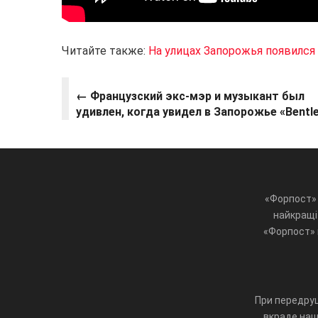
Читайте также:
На улицах Запорожья появился
← Французский экс-мэр и музыкант был
удивлен, когда увидел в Запорожье «Bentl
«Форпост» 
найкращі 
«Форпост» ц
При передруц
вкраде наш 