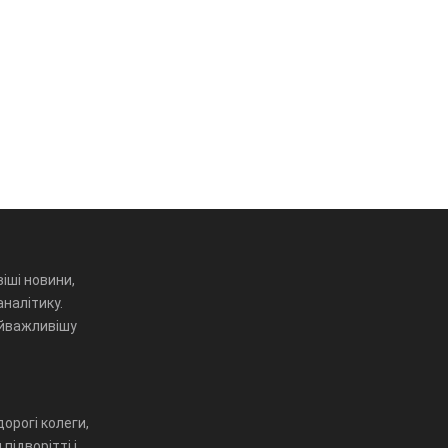
іші новини,
аналітику.
айважливішу
орогі колеги,
підворітті і