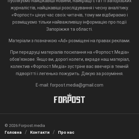
публікуємо найцікавіші новини, найкращі статті запорізьких
журналістів, найцікавіші розслідування і чесну аналітику.
«Форпост» цінує час своїх читачів, тому ми відбираємо і
розміщуємо тільки найважливішу інформацію про події
Запоріжжя та області.
Матеріали з позначкою «Ad» розміщені на правах реклами.
При передруці матеріалів посилання на «Форпост.Медіа»
обов'язкове. Якщо ви, дорогі колеги, вкраде наш матеріал,
колектив «Форпост.Медіа» зустріне вас ввечері в темній
підворітті і легенько пожурить. Дякую за розуміння.
E-mail: forpost.media@gmail.com
© 2026 Forpost.media
Головна
Контакти
Про нас