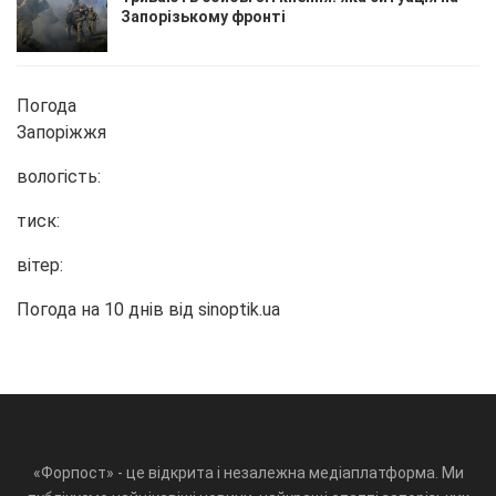
Запорізькому фронті
Погода
Запоріжжя
вологість:
тиск:
вітер:
Погода на 10 днів від
sinoptik.ua
«Форпост» - це відкрита і незалежна медіаплатформа. Ми