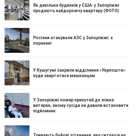
Як декілька будинків у США: у Запоріжжі
продають найдорожчу квартиру (ФОТО)
Росіяни атакували АЗС у Запоріжжі: є
поранені
У Кушугумі закрили відділення «Укрпошти»:
куди звертатися мешканцям
У Запоріжжі помер прикутий до ліжка
ветеран, якому сусіди не давали встановити
підйомник
Тривають бойові зіткнення: яка ситуація на