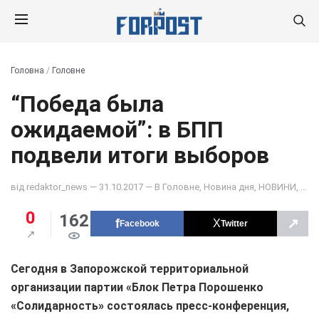
Головна
/
Головне
“Победа была
ожидаемой”: в БПП
подвели итоги выборов
від
redaktor_news
— 31.10.2017 — В
Головне
,
Новина дня
,
НОВИНИ
,
ОБ
0
162
↗
Facebook
Twitter
Сегодня в Запорожской территориальной
организации партии «Блок Петра Порошенко
«Солидарность» состоялась пресс-конференция,