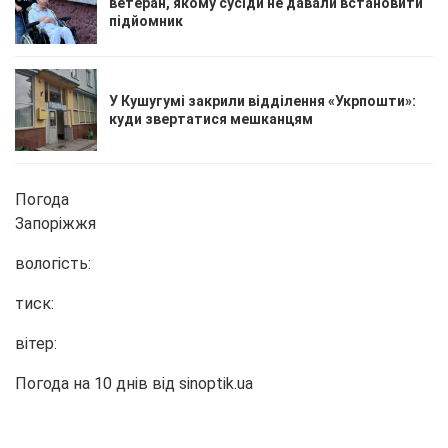
ветеран, якому сусіди не давали встановити
підйомник
У Кушугумі закрили відділення «Укрпошти»:
куди звертатися мешканцям
Погода
Запоріжжя
вологість:
тиск:
вітер:
Погода на 10 днів від
sinoptik.ua