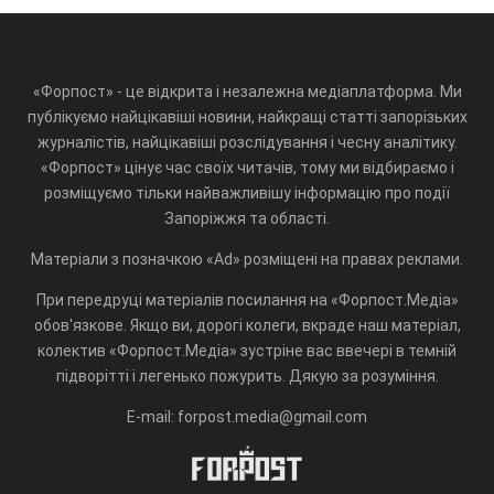
«Форпост» - це відкрита і незалежна медіаплатформа. Ми
публікуємо найцікавіші новини, найкращі статті запорізьких
журналістів, найцікавіші розслідування і чесну аналітику.
«Форпост» цінує час своїх читачів, тому ми відбираємо і
розміщуємо тільки найважливішу інформацію про події
Запоріжжя та області.
Матеріали з позначкою «Ad» розміщені на правах реклами.
При передруці матеріалів посилання на «Форпост.Медіа»
обов'язкове. Якщо ви, дорогі колеги, вкраде наш матеріал,
колектив «Форпост.Медіа» зустріне вас ввечері в темній
підворітті і легенько пожурить. Дякую за розуміння.
E-mail: forpost.media@gmail.com