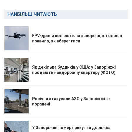
НАЙБІЛЬШ ЧИТАЮТЬ
FPV-дрони полюють на запоріжців: головні
правила, як вберегтися
Як декілька будинків у США: у Запоріжжі
продають найдорожчу квартиру (ФОТО)
Росіяни атакували АЗС у Запоріжжі: є
поранені
У Запоріжжі помер прикутий до ліжка