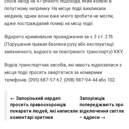
скоїв наїзд на 47-річного пішохода, який колією в
попутному напрямку. На місце події викликали
медиків, однак вони вже нічого зробити не могли,
адже постраждалий помер на місці події.
Відкрито кримінальне провадження за ч. 3 ст. 276
(Порушення правил безпеки руху або експлуатації
залізничного, водного чи повітряного транспорту) ККУ.
Водіїв транспортних засобів, які мають відеозаписи з
місця події просять звертатися за номерами
телефонів: (095) 687-57-67, (098) 987-94-44 або 102.
← Запорізький нардеп
Запоріжців
просить правоохоронців
попереджають про
покарати людей, які написали
відключення світла
коментарі критики
– адреси →