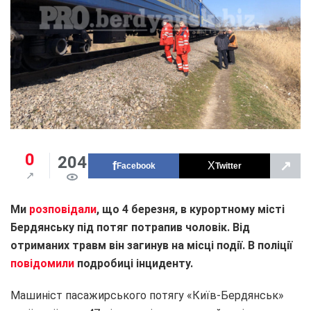
0
204
↗
Facebook
Twitter
Ми
розповідали
, що 4 березня, в курортному місті
Бердянську під потяг потрапив чоловік. Від
отриманих травм він загинув на місці події. В поліції
повідомили
подробиці інциденту.
Машиніст пасажирського потягу «Київ-Бердянськ»