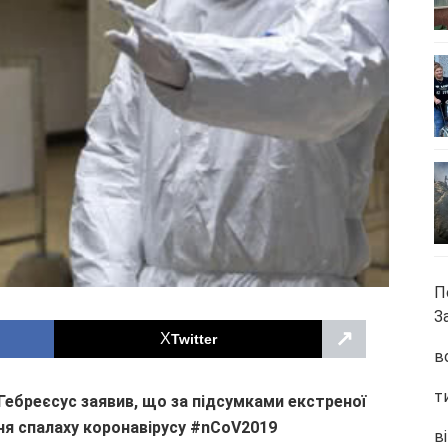
П
З
↗
Twitter
в
т
ебреєсус заявив, що за підсумками екстреної
ня спалаху коронавірусу #nCoV2019
ві