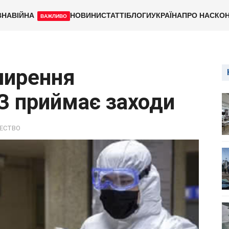
ВНА
ВІЙНА
НОВИНИ
СТАТТІ
БЛОГИ
УКРАЇНА
ПРО НАС
КОН
ВАЖЛИВО
ширення
З приймає заходи
ЕСТВО