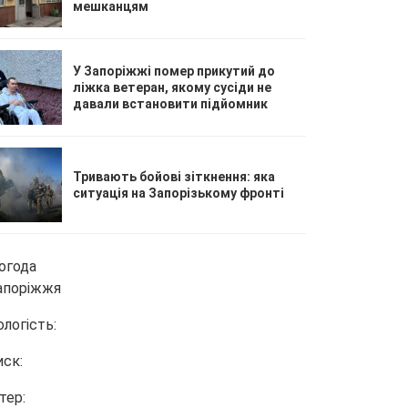
мешканцям
У Запоріжжі помер прикутий до
ліжка ветеран, якому сусіди не
давали встановити підйомник
Тривають бойові зіткнення: яка
ситуація на Запорізькому фронті
огода
апоріжжя
ологість:
иск:
тер: