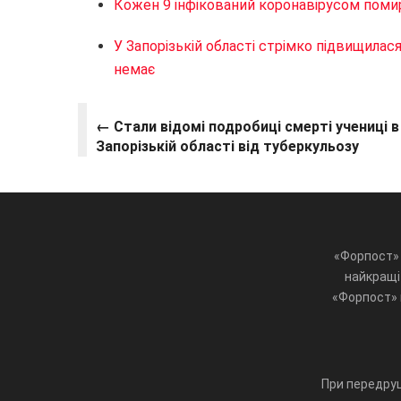
Кожен 9 інфікований коронавірусом поми
У Запорізькій області стрімко підвищилас
немає
← Стали відомі подробиці смерті учениці в
Запорізькій області від туберкульозу
«Форпост» 
найкращі 
«Форпост» ц
При передруц