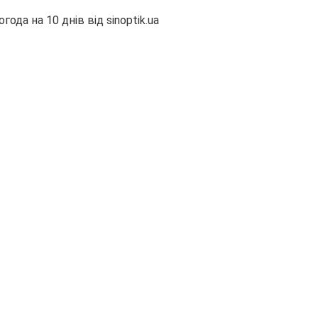
огода на 10 днів від
sinoptik.ua