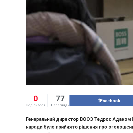
0
77
Facebook
Поділилося
Перегляди
Генеральний директор ВООЗ Тедрос Аданом Г
наради було прийнято рішення про оголошен