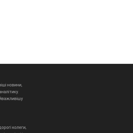
іші новини,
аналітику.
айважливішу
орогі колеги,