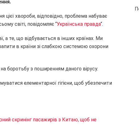
ння.
П
я цієї хвороби, відповідно, проблема набуває
ому світі, повідомляє “
Українська правда
“.
ї, а те, що відбувається в інших країнах. Ми
рапити в країни зі слабкою системою охорони
 на боротьбу з поширенням даного вірусу.
муватися елементарної гігієни, щоб убезпечити
ний скринінг пасажирів з Китаю, щоб не