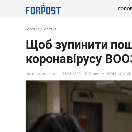
ГОЛО
Головна
/
Головне
Щоб зупинити по
коронавірусу ВОО
від
redaktor_news
— 31.01.2020 — В
Головне
,
НОВИНИ
,
ОБЩ