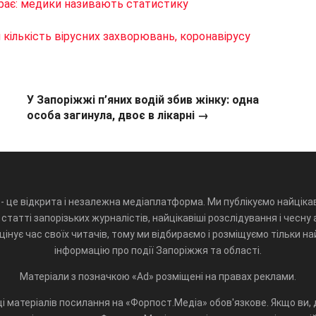
рає: медики називають статистику
я кількість вірусних захворювань, коронавірусу
У Запоріжжі п’яних водій збив жінку: одна
особа загинула, двоє в лікарні →
- це відкрита і незалежна медіаплатформа. Ми публікуємо найцікав
статті запорізьких журналістів, найцікавіші розслідування і чесну 
інує час своїх читачів, тому ми відбираємо і розміщуємо тільки н
інформацію про події Запоріжжя та області.
Матеріали з позначкою «Ad» розміщені на правах реклами.
і матеріалів посилання на «Форпост.Медіа» обов'язкове. Якщо ви, д