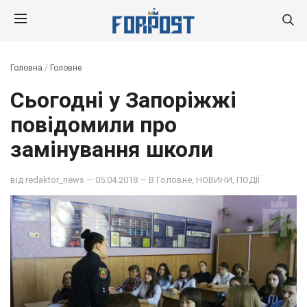
Головна
/
Головне
Сьогодні у Запоріжжі
повідомили про
замінування школи
від
redaktor_news
— 05.04.2018 — В
Головне
,
НОВИНИ
,
ПОДІЇ