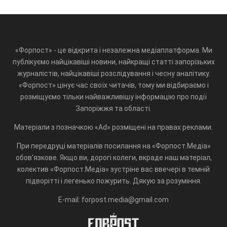
«Форпост» - це відкрита і незалежна медіаплатформа. Ми
публікуємо найцікавіші новини, найкращі статті запорізьких
журналістів, найцікавіші розслідування і чесну аналітику.
«Форпост» цінує час своїх читачів, тому ми відбираємо і
розміщуємо тільки найважливішу інформацію про події
Запоріжжя та області.
Матеріали з позначкою «Ad» розміщені на правах реклами.
При передруці матеріалів посилання на «Форпост.Медіа»
обов'язкове. Якщо ви, дорогі колеги, вкраде наш матеріал,
колектив «Форпост.Медіа» зустріне вас ввечері в темній
підворітті і легенько пожурить. Дякую за розуміння.
E-mail: forpost.media@gmail.com