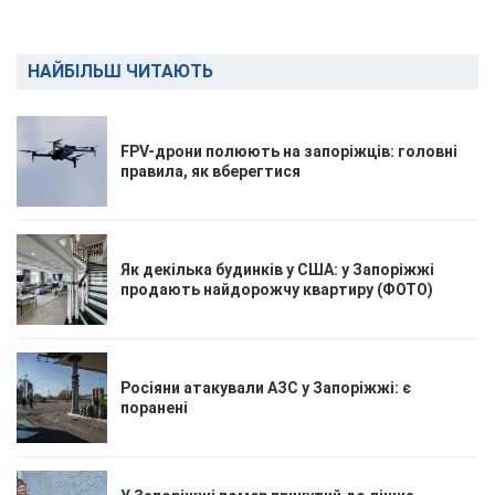
НАЙБІЛЬШ ЧИТАЮТЬ
FPV-дрони полюють на запоріжців: головні
правила, як вберегтися
Як декілька будинків у США: у Запоріжжі
продають найдорожчу квартиру (ФОТО)
Росіяни атакували АЗС у Запоріжжі: є
поранені