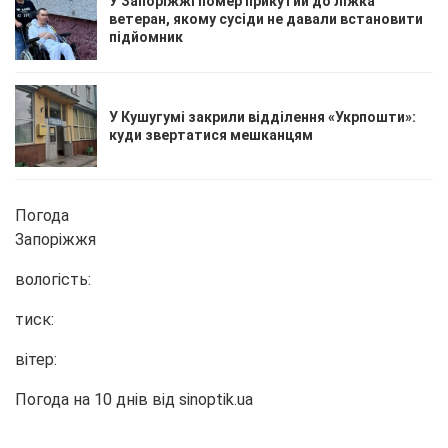
У Запоріжжі помер прикутий до ліжка
ветеран, якому сусіди не давали встановити
підйомник
У Кушугумі закрили відділення «Укрпошти»:
куди звертатися мешканцям
Погода
Запоріжжя
вологість:
тиск:
вітер:
Погода на 10 днів від
sinoptik.ua