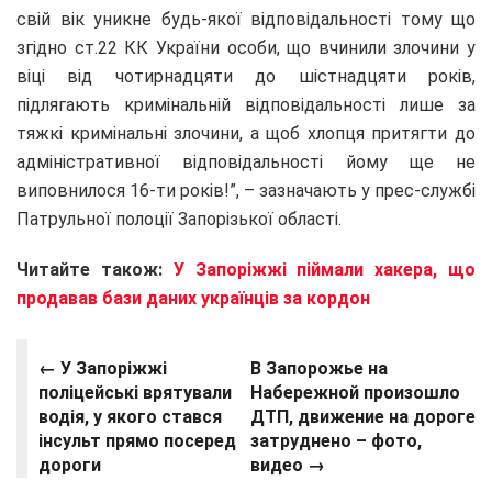
свій вік уникне будь-якої відповідальності тому що
згідно ст.22 КК України особи, що вчинили злочини у
віці від чотирнадцяти до шістнадцяти років,
підлягають кримінальній відповідальності лише за
тяжкі кримінальні злочини, а щоб хлопця притягти до
адміністративної відповідальності йому ще не
виповнилося 16-ти років!”, – зазначають у прес-службі
Патрульної полоції Запорізької області.
Читайте також:
У Запоріжжі піймали хакера, що
продавав бази даних українців за кордон
← У Запоріжжі
В Запорожье на
поліцейські врятували
Набережной произошло
водія, у якого стався
ДТП, движение на дороге
інсульт прямо посеред
затруднено – фото,
дороги
видео →