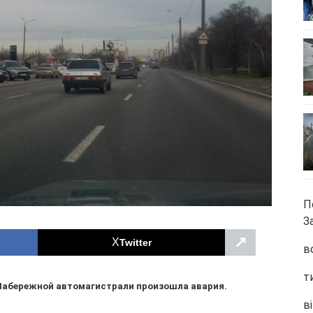
П
З
↗
Twitter
в
т
а Набережной автомагистрали произошла авария.
ві