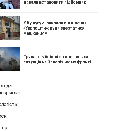
давали встановити підйомник
У Кушугумі закрили відділення
«Укрпошти»: куди звертатися
мешканцям
Тривають бойові зіткнення: яка
ситуація на Запорізькому фронті
огода
апоріжжя
ологість:
иск:
тер: