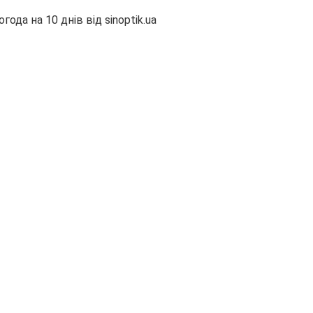
огода на 10 днів від
sinoptik.ua