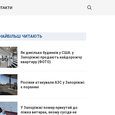
ТАКТИ
НАЙБІЛЬШ ЧИТАЮТЬ
Як декілька будинків у США: у
Запоріжжі продають найдорожчу
квартиру (ФОТО)
Росіяни атакували АЗС у Запоріжжі:
є поранені
У Запоріжжі помер прикутий до
ліжка ветеран, якому сусіди не