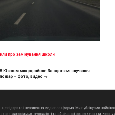
или про замінування школи
В Южном микрорайоне Запорожья случился
пожар – фото, видео →
- це відкрита і незалежна медіаплатформа. Ми публікуємо найцікав
статті запорізьких журналістів, найцікавіші розслідування і чесну 