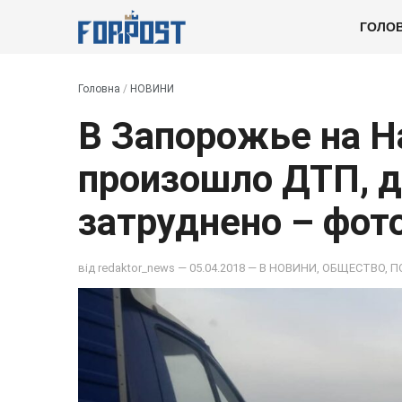
ГОЛО
Головна
/
НОВИНИ
В Запорожье на 
произошло ДТП, д
затруднено – фото
від
redaktor_news
— 05.04.2018 — В
НОВИНИ
,
ОБЩЕСТВО
,
П