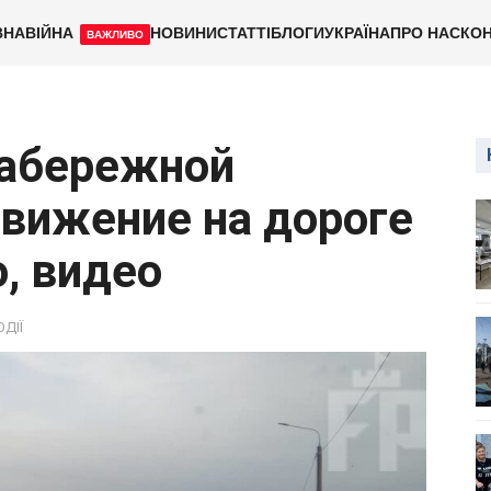
ВНА
ВІЙНА
НОВИНИ
СТАТТІ
БЛОГИ
УКРАЇНА
ПРО НАС
КОН
ВАЖЛИВО
Набережной
вижение на дороге
, видео
ОДІЇ