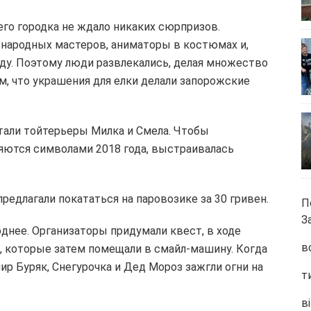
его городка не ждало никаких сюрпризов.
а народных мастеров, аниматоры в костюмах и,
году. Поэтому люди развлекались, делая множество
, что украшения для елки делали запорожские
тали тойтерьеры Милка и Смела. Чтобы
яются символами 2018 года, выстраивалась
едлагали покататься на паровозике за 30 гривен.
П
З
днее. Организаторы придумали квест, в ходе
в
, которые затем помещали в смайл-машину. Когда
ир Буряк, Снегурочка и Дед Мороз зажгли огни на
т
ві