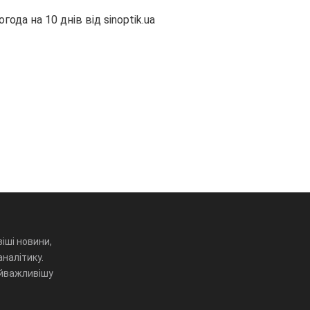
огода на 10 днів від
sinoptik.ua
іші новини,
аналітику.
айважливішу