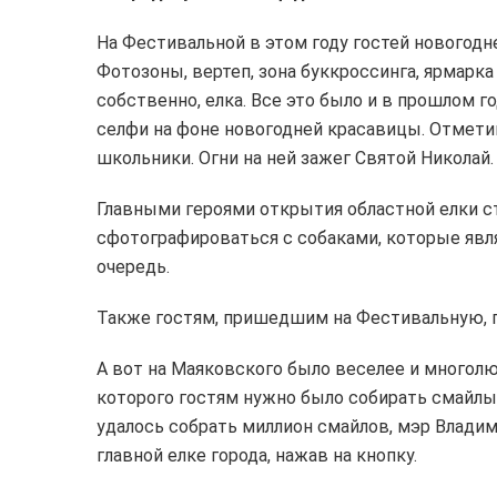
На Фестивальной в этом году гостей новогодн
Фотозоны, вертеп, зона буккроссинга, ярмарк
собственно, елка. Все это было и в прошлом 
селфи на фоне новогодней красавицы. Отметим
школьники. Огни на ней зажег Святой Николай.
Главными героями открытия областной елки с
сфотографироваться с собаками, которые явл
очередь.
Также гостям, пришедшим на Фестивальную, пр
А вот на Маяковского было веселее и многолю
которого гостям нужно было собирать смайлы
удалось собрать миллион смайлов, мэр Владим
главной елке города, нажав на кнопку.