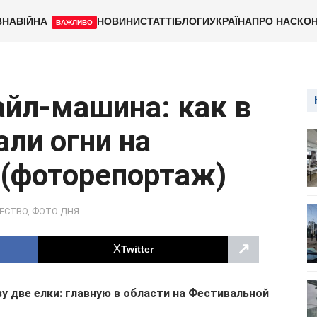
ВНА
ВІЙНА
НОВИНИ
СТАТТІ
БЛОГИ
УКРАЇНА
ПРО НАС
КОН
ВАЖЛИВО
айл-машина: как в
ли огни на
 (фоторепортаж)
ЕСТВО
,
ФОТО ДНЯ
↗
Twitter
зу две елки: главную в области на Фестивальной