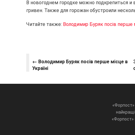
В новогоднем городке можно подкрепиться и 
гривен. Также для горожан обустроили нескол
Читайте также:
Володимир Буряк посів перше м
←
Володимир Буряк посів перше місце в
Україні
«Форпост» 
найкращі 
«Форпост» ц