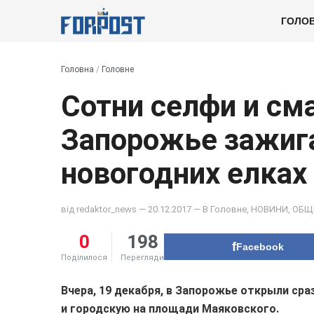
ГОЛО
Головна
/
Головне
Сотни селфи и см
Запорожье зажига
новогодних елках
від
redaktor_news
— 20.12.2017 — В
Головне
,
НОВИНИ
,
ОБЩ
0
198
Facebook
Поділилося
Перегляди
Вчера, 19 декабря, в Запорожье открыли сра
и городскую на площади Маяковского.