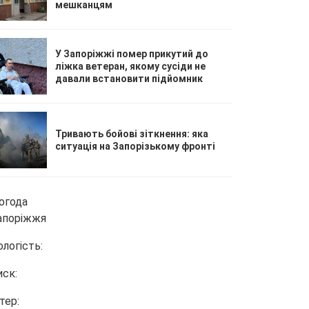
мешканцям
У Запоріжжі помер прикутий до
ліжка ветеран, якому сусіди не
давали встановити підйомник
Тривають бойові зіткнення: яка
ситуація на Запорізькому фронті
огода
апоріжжя
ологість:
иск:
тер: