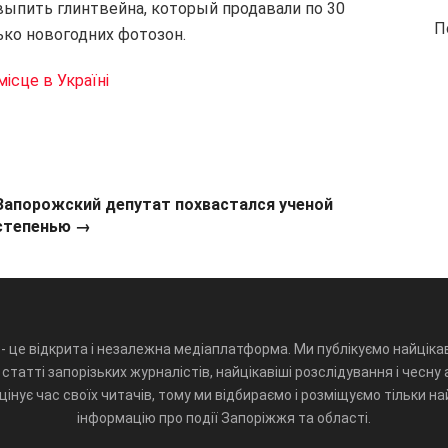
выпить глинтвейна, который продавали по 30
П
ько новогодних фотозон.
ісце в Україні
Запорожский депутат похвастался ученой
степенью →
- це відкрита і незалежна медіаплатформа. Ми публікуємо найцікав
статті запорізьких журналістів, найцікавіші розслідування і чесну 
інує час своїх читачів, тому ми відбираємо і розміщуємо тільки н
інформацію про події Запоріжжя та області.