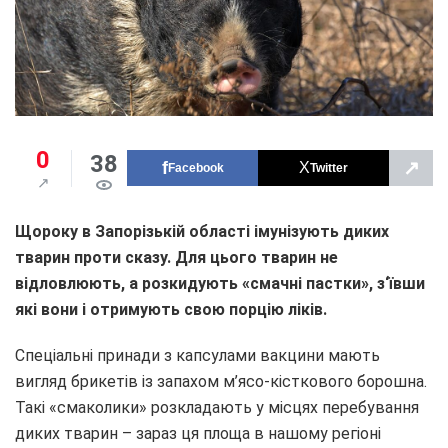
0
38
↗
Facebook
Twitter
Щороку в Запорізькій області імунізують диких
тварин проти сказу. Для цього тварин не
відловлюють, а розкидують «смачні пастки», з‘ївши
які вони і отримують свою порцію ліків.
Спеціальні принади з капсулами вакцини мають
вигляд брикетів із запахом м’ясо-кісткового борошна.
Такі «смаколики» розкладають у місцях перебування
диких тварин – зараз ця площа в нашому регіоні