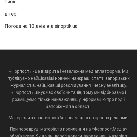
тиск:
вітер:
Погода на 10 днів від
sinoptik.ua
«Форпост» - це відкрита і незалежна медіаплатформа. Ми
публікуємо найцікавіші новини, найкращі статті запорізьких
журналістів, найцікавіші розслідування і чесну аналітику.
«Форпост» цінує час своїх читачів, тому ми відбираємо і
розміщуємо тільки найважливішу інформацію про події
Запоріжжя та області.
Матеріали з позначкою «Ad» розміщені на правах реклами.
При передруці матеріалів посилання на «Форпост.Медіа»
обов'язкове. Якщо ви, дорогі колеги, вкраде наш матеріал,