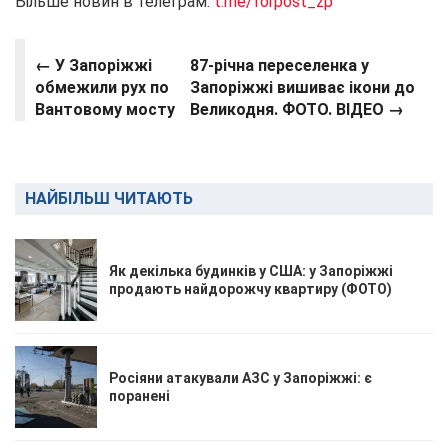
Більше новин в телеграм:
t.me/forpost_zp
← У Запоріжжі
87-річна переселенка у
обмежили рух по
Запоріжжі вишиває ікони до
Вантовому мосту
Великодня. ФОТО. ВІДЕО →
НАЙБІЛЬШ ЧИТАЮТЬ
Як декілька будинків у США: у Запоріжжі
продають найдорожчу квартиру (ФОТО)
Росіяни атакували АЗС у Запоріжжі: є
поранені