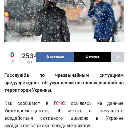
0
2534
↗
Facebook
Twitter
Госслужба по чрезвычайным ситуациям
предупреждает об ухудшении погодных условий на
территории Украины.
Как сообщают в
ГСЧС
, ссылаясь на данные
Укргидрометцентра, 4 марта в результате
воздействия активного циклона в Украине
ожидаются сложные погодные условия.