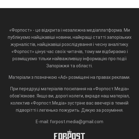
«Форпост» - це відкрита і незалежна медіаплатформа. Ми
публікуємо найцікавіші новини, найкращі статті запорізьких
журналістів, найцікавіші розслідування і чесну аналітику.
«Форпост» цінує час своїх читачів, тому ми відбираємо і
розміщуємо тільки найважливішу інформацію про події
Запоріжжя та області.
Матеріали з позначкою «Ad» розміщені на правах реклами.
При передруці матеріалів посилання на «Форпост.Медіа»
обов'язкове. Якщо ви, дорогі колеги, вкраде наш матеріал,
колектив «Форпост.Медіа» зустріне вас ввечері в темній
підворітті і легенько пожурить. Дякую за розуміння.
E-mail: forpost.media@gmail.com