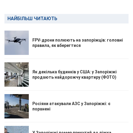
НАЙБІЛЬШ ЧИТАЮТЬ
FPV-дрони полюють на запоріжців: головні
правила, як вберегтися
Як декілька будинків у США: у Запоріжжі
продають найдорожчу квартиру (ФОТО)
Росіяни атакували АЗС у Запоріжжі: є
поранені
У Запоріжжі помер прикутий до ліжка