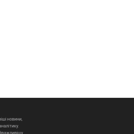
іші новини,
аналітику.
айважливішу