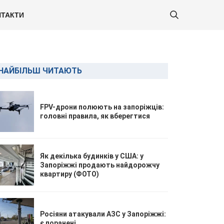
ТАКТИ
НАЙБІЛЬШ ЧИТАЮТЬ
FPV-дрони полюють на запоріжців:
головні правила, як вберегтися
Як декілька будинків у США: у
Запоріжжі продають найдорожчу
квартиру (ФОТО)
Росіяни атакували АЗС у Запоріжжі:
є поранені