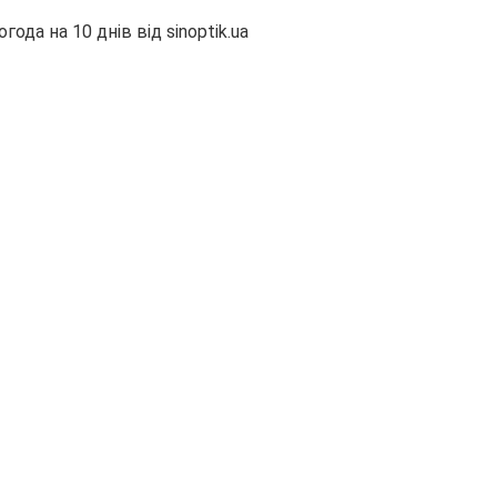
огода на 10 днів від
sinoptik.ua