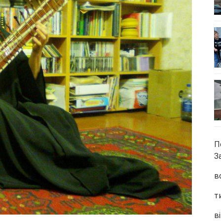
П
З
в
т
ві