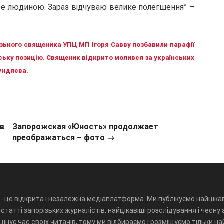
себе людиною. Зараз відчуваю велике полегшення” –
ізького священика УПЦ МП Ігоря Савву позбавили парафії
нську позицію. Священик відкрито молився за українських
Гундяєва.
 в
Запорожская «Юность» продолжает
преображаться – фото →
- це відкрита і незалежна медіаплатформа. Ми публікуємо найцікав
статті запорізьких журналістів, найцікавіші розслідування і чесну 
інує час своїх читачів, тому ми відбираємо і розміщуємо тільки н