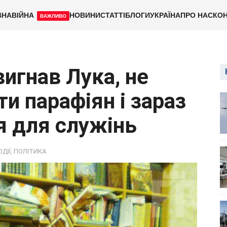
ВНА
ВІЙНА
НОВИНИ
СТАТТІ
БЛОГИ
УКРАЇНА
ПРО НАС
КОН
ВАЖЛИВО
игнав Лука, не
и парафіян і зараз
 для служінь
ОДІЇ
,
ПОЛІТИКА