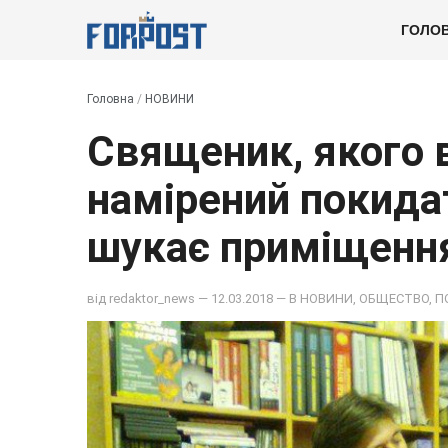
ГОЛО
Головна
/
НОВИНИ
Священик, якого в
намірений покидат
шукає приміщення
від
redaktor_news
— 12.03.2018 — В
НОВИНИ
,
ОБЩЕСТВО
,
П