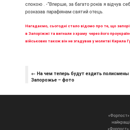
спокою . -“Вперше, за багато років я відчув 
розказав парафіянам святий отець.
Нагадаємо, сьогодні стало відомо про те, що запор
в Запоріжжі та вигнали з храму через його проукраї
військових також він не згадував у молитві Кирила 
← На чем теперь будут ездить полисмены
Запорожье – фото
«Форпост» 
найкращі 
«Форпост» ц