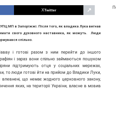
П
↗
Twitter
ПЦ МП в Запоріжжі. Після того, як владика Лука вигнав
римати свого духовного наставника, як можуть. Люди
ормувався спільно.
Савву і готові разом з ним перейти до іншого
рафіян і зараз вони спільно займаються пошуком
Віряни підтримують отця у соціальних мережах,
ви, то люди готові йти на прийом до Владики Луки,
ці впевнені, що немає жодного церковного закону,
інчення яких, на території України, власне в мовив