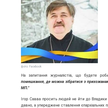
фото: Facebook
На запитання журналістів, що будете ро
помешкання, де можна зібратися з прихожанам
МП.”
Ігор Савва просить людей не йти до Владики 
давно, а упереджене ставлення єпархіальних 