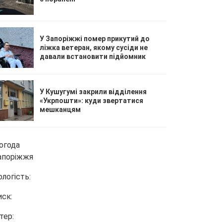
У Запоріжжі помер прикутий до
ліжка ветеран, якому сусіди не
давали встановити підйомник
У Кушугумі закрили відділення
«Укрпошти»: куди звертатися
мешканцям
огода
апоріжжя
ологість:
иск:
тер: