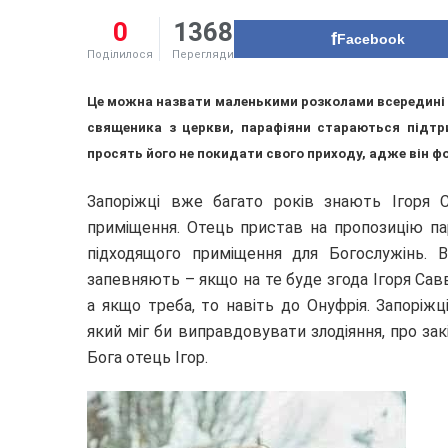
0
1368
Facebook
Поділилося
Перегляди
Це можна назвати маленькими розколами всередині У
священика з церкви, парафіяни стараються підт
просять його не покидати свого приходу, адже він ф
Запоріжці вже багато років знають Ігоря 
приміщення. Отець пристав на пропозицію па
підходящого приміщення для Богослужінь. 
запевняють – якщо на те буде згода Ігоря Сав
а якщо треба, то навіть до Онуфрія. Запоріж
який міг би виправдовувати злодіяння, про зак
Бога отець Ігор.