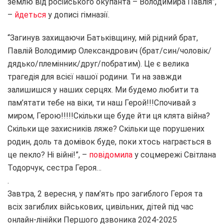
землю від російського окупанта – Володимира Павлія”,
–
йдеться
у дописі гімназії.
“Загинув захищаючи Батьківщину, мій рідний брат,
Павлій Володимир Олександрович (брат/син/чоловік/
дядько/племінник/друг/побратим). Це є велика
трагедія для всієї нашої родини. Ти на завжди
залишишся у наших серцях. Ми будемо любити та
пам’ятати тебе на віки, ти наш Герой!!!Спочивай з
миром, Герою!!!!!Скільки ще буде йти ця клята війна?
Скільки ще захисників ляже? Скільки ще порушених
родин, доль та домівок буде, поки хтось награється в
це пекло? Ні війні!”, –
повідомила
у соцмережі Світлана
Тодорчук, сестра Героя…
.
Завтра, 2 вересня, у пам’ять про загиблого Героя та
всіх загиблих військових, цивільних, дітей під час
онлайн-лінійки Першого дзвоника 2024-2025