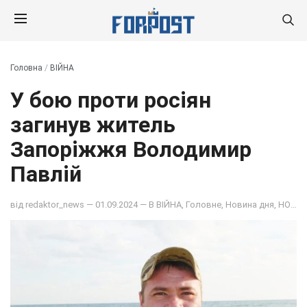
Головна
/
ВІЙНА
У бою проти росіян
загинув житель
Запоріжжя Володимир
Павлій
від
redaktor_news
— 01.09.2024 — В
ВІЙНА
,
Головне
,
Новина дня
,
НОВИНИ