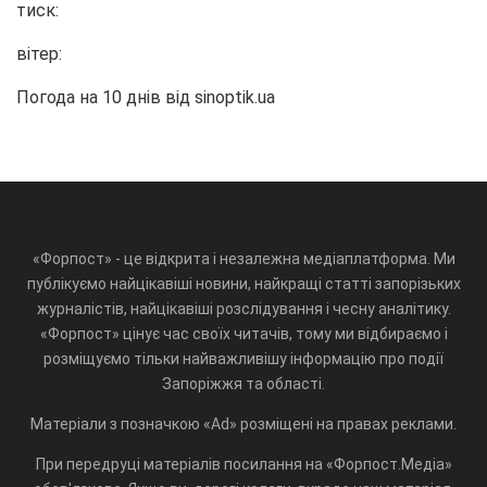
тиск:
вітер:
Погода на 10 днів від
sinoptik.ua
«Форпост» - це відкрита і незалежна медіаплатформа. Ми
публікуємо найцікавіші новини, найкращі статті запорізьких
журналістів, найцікавіші розслідування і чесну аналітику.
«Форпост» цінує час своїх читачів, тому ми відбираємо і
розміщуємо тільки найважливішу інформацію про події
Запоріжжя та області.
Матеріали з позначкою «Ad» розміщені на правах реклами.
При передруці матеріалів посилання на «Форпост.Медіа»