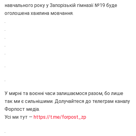
навчального року у Запорізькій гімназії №19 буде
оголошена хвилина мовчання.
.
.
.
.
.
.
.
У мирні та воєнні часи залишаємося разом, бо лише
так ми є сильнішими. Долучайтеся до телеграм каналу
Форпост медіа.
Усі ми тут —
https://t.me/forpost_zp
.