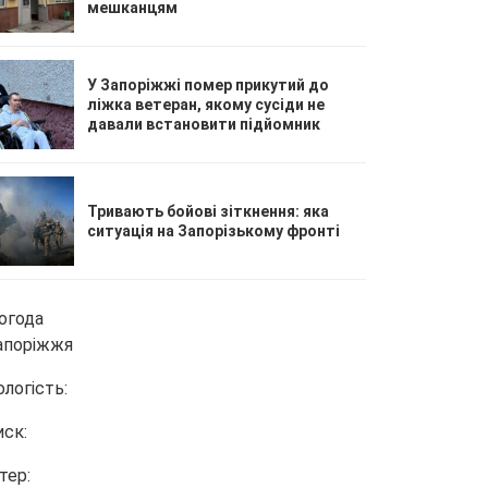
мешканцям
У Запоріжжі помер прикутий до
ліжка ветеран, якому сусіди не
давали встановити підйомник
Тривають бойові зіткнення: яка
ситуація на Запорізькому фронті
огода
апоріжжя
ологість:
иск:
тер: