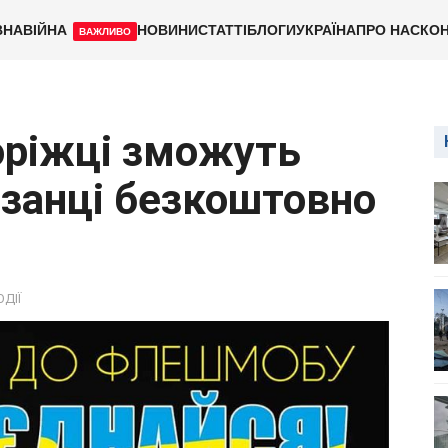
ВНА
ВІЙНА
НОВИНИ
СТАТТІ
БЛОГИ
УКРАЇНА
ПРО НАС
КОН
ВАЖЛИВО
оріжці зможуть
взанці безкоштовно
ОДІЇ