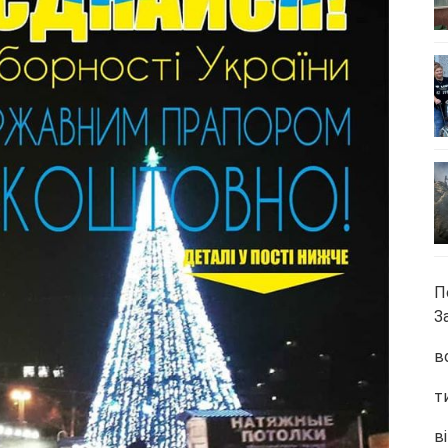
П
З
в
т
ві