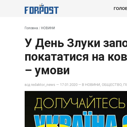
ГОЛО
Головна
/
НОВИНИ
У День Злуки зап
покататися на ко
– умови
від
redaktor_news
— 17.01.2020 — В
НОВИНИ
,
ОБЩЕСТВО
,
П