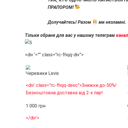
ПРАПОРОМ!
⠀
Долучайтесь! Разом
ми незламні.
Тільки обране для вас у нашому телеграм
канал
<div ‘=”” class=”rc-fhqq-div”>
Черевики Levis
<div’ class=”rc-fhqq-desc”>
Знижки до-50%!
Безкоштовна доставка від 2-х пар!
1 000 грн
</div’>