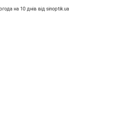
огода на 10 днів від
sinoptik.ua