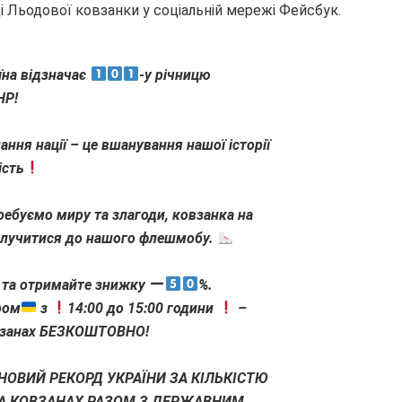
ці Льодової ковзанки у соціальній мережі Фейсбук.
аїна відзначає
-у річницю
НР!
ання нації – це вшанування нашої історії
ість
требуємо миру та злагоди, ковзанка на
олучитися до нашого флешмобу.
м та отримайте знижку
%.
ром
з
14:00 до 15:00 години
–
овзанах БЕЗКОШТОВНО!
НОВИЙ РЕКОРД УКРАЇНИ ЗА КІЛЬКІСТЮ
НА КОВЗАНАХ РАЗОМ З ДЕРЖАВНИМ