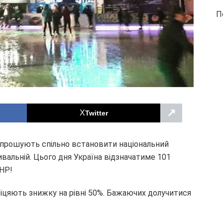
П
↗
Twitter
запрошують спільно встановити національний
ивальній. Цього дня Україна відзначатиме 101
УНР!
біцяють знижку на рівні 50%. Бажаючих долучитися