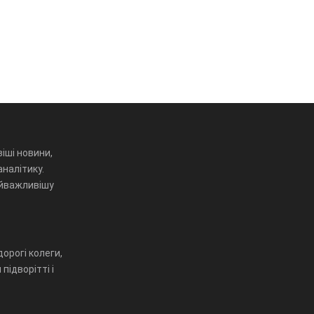
іші новини,
аналітику.
айважливішу
орогі колеги,
підворітті і