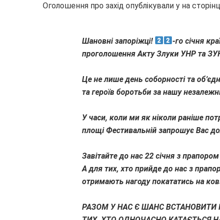
Оголошення про захід опублікували у на сторін
⠀
Шановні запоріжці!
-го січня кр
проголошення Акту Злуки УНР та ЗУ
⠀
Це не лише день соборності та об’єдн
та героїв боротьби за нашу незалежн
⠀
У часи, коли ми як ніколи раніше по
площі Фестивальній запрошує Вас д
⠀
Завітайте до нас 22 січня з прапоро
А для тих, хто прийде до нас з прапо
отримають нагоду покататись на к
⠀
РАЗОМ У НАС Є ШАНС ВСТАНОВИТИ 
ТИХ, ХТО ОДНОЧАСНО КАТАЄТЬСЯ 