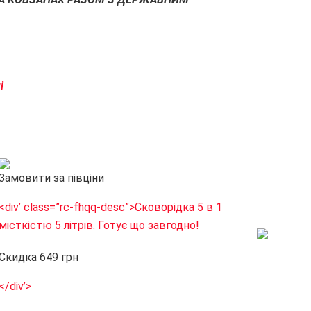
і
Замовити за півціни
<div’ class=”rc-fhqq-desc”>
Сковорідка 5 в 1
місткістю 5 літрів. Готує що завгодно!
Скидка 649 грн
</div’>