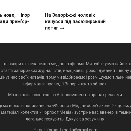
 нове, – Ігор
На Запоріжжі чоловік
ади прем‘єр-
кинувся під пасажирський
потяг →
- це відкрита і незалежна медіаплатформа. Ми публікуємо найцікав
статті запорізьких журналістів, найцікавіші розслідування і чесну 
інує час своїх читачів, тому ми відбираємо і розміщуємо тільки н
інформацію про події Запоріжжя та області.
Матеріали з позначкою «Ad» розміщені на правах реклами.
і матеріалів посилання на «Форпост.Медіа» обов'язкове. Якщо ви, д
матеріал, колектив «Форпост.Медіа» зустріне вас ввечері в темній 
легенько пожурить. Дякую за розуміння.
E-mail: forpost.media@gmail.com