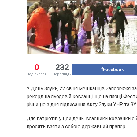
0
232
Facebook
Поділилося
Перегляди
У День Злуки, 22 січня мешканців Запоріжжя 
рекорд на льодовій ковзанці, що на площі Фест
річницю з дня підписання Акту Злуки УНР та З
Для патріотів у цей день, власники ковзанки о
просять взяти з собою державний прапор.