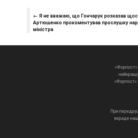
← Я не вважаю, що Гончарук розказав щось
Артюшенко прокоментував прослушку нар
міністра
«Форпост» 
найкращі 
«Форпост» ц
При передруц
вкраде наш 