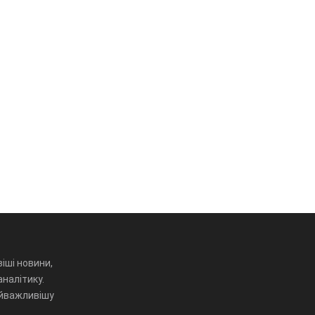
іші новини,
аналітику.
айважливішу