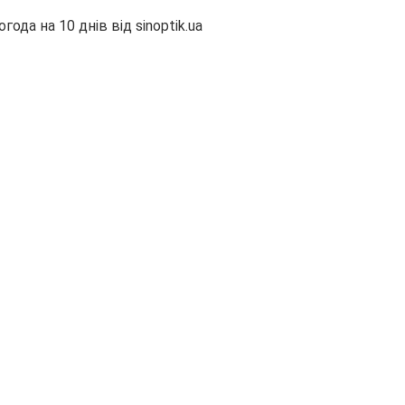
огода на 10 днів від
sinoptik.ua