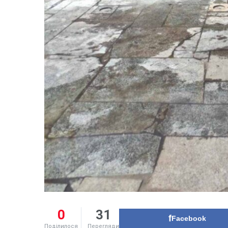
0
31
Facebook
Поділилося
Перегляди