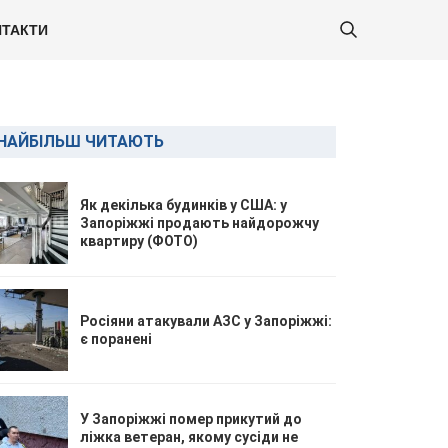
ТАКТИ
НАЙБІЛЬШ ЧИТАЮТЬ
Як декілька будинків у США: у
Запоріжжі продають найдорожчу
квартиру (ФОТО)
Росіяни атакували АЗС у Запоріжжі:
є поранені
У Запоріжжі помер прикутий до
ліжка ветеран, якому сусіди не