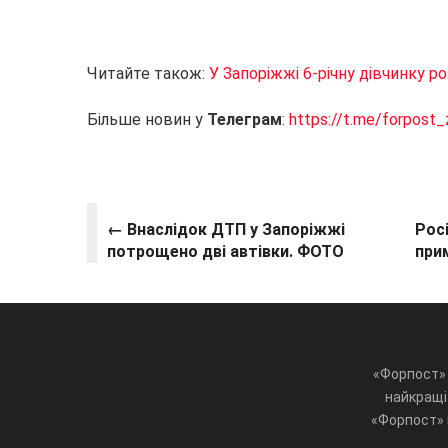
Читайте також:
У Запоріжжі 6-річну дівчинку 
Більше новин у
Телеграм
:
https://t.me/forpost_
← Внаслідок ДТП у Запоріжжі
Рос
потрощено дві автівки. ФОТО
при
«Форпост» 
найкращі 
«Форпост» ц