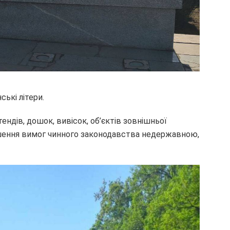
ські літери.
ндів, дошок, вивісок, об’єктів зовнішньої
ушення вимог чинного законодавства недержавною,