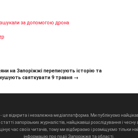
розшукали за допомогою дрона
zp
іяни на Запоріжжі переписують історію та
мушують святкувати 9 травня →
- це відкрита і незалежна медіаплатформа. Ми публікуємо найцікав
статті запорізьких журналістів, найцікавіші розслідування і чесну 
інує час своїх читачів, тому ми відбираємо і розміщуємо тільки н
інформацію про події Запоріжжя та області.