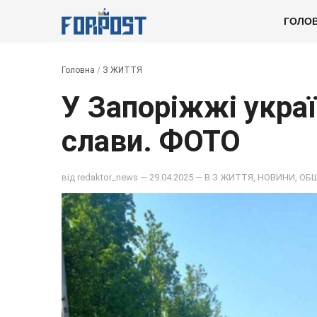
ГОЛО
Головна
/
З ЖИТТЯ
У Запоріжжі укра
слави. ФОТО
від
redaktor_news
— 29.04.2025 — В
З ЖИТТЯ
,
НОВИНИ
,
ОБ