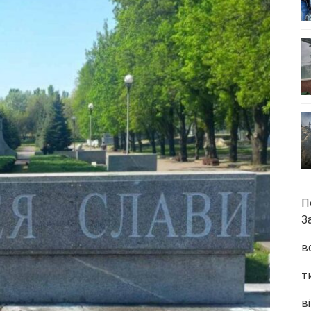
П
З
в
т
ві