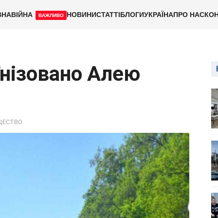
ВНА
ВІЙНА
НОВИНИ
СТАТТІ
БЛОГИ
УКРАЇНА
ПРО НАС
КОН
ВАЖЛИВО
їнізовано Алею
ЩЕСТВО