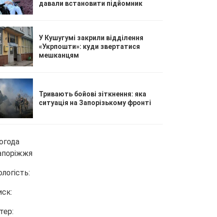
давали встановити підйомник
У Кушугумі закрили відділення
«Укрпошти»: куди звертатися
мешканцям
Тривають бойові зіткнення: яка
ситуація на Запорізькому фронті
огода
апоріжжя
ологість:
иск:
тер: