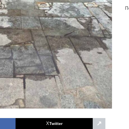
П
↗
Twitter