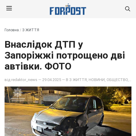
Головна
/
З ЖИТТЯ
Внаслідок ДТП у
Запоріжжі потрощено дві
автівки. ФОТО
від
redaktor_news
— 29.04.2025 — В
З ЖИТТЯ
,
НОВИНИ
,
ОБЩЕСТВО
,
ПОД