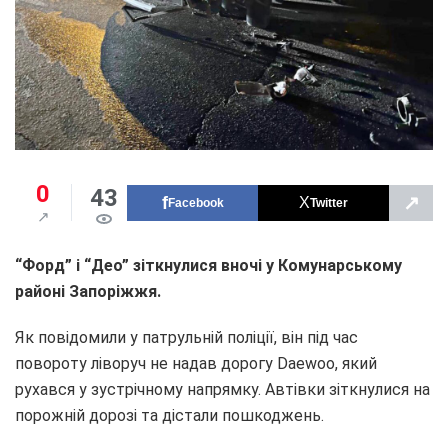
0
43
↗
Facebook
Twitter
“Форд” і “Део” зіткнулися вночі у Комунарському
районі Запоріжжя.
Як повідомили у патрульній поліції, він під час
повороту ліворуч не надав дорогу Daewoo, який
рухався у зустрічному напрямку. Автівки зіткнулися на
порожній дорозі та дістали пошкоджень.