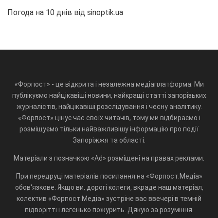
Погода на 10 днів від
sinoptik.ua
«Форпост» - це відкрита і незалежна медіаплатформа. Ми
публікуємо найцікавіші новини, найкращі статті запорізьких
журналістів, найцікавіші розслідування і чесну аналітику.
«Форпост» цінує час своїх читачів, тому ми відбираємо і
розміщуємо тільки найважливішу інформацію про події
Запоріжжя та області.
Матеріали з позначкою «Ad» розміщені на правах реклами.
При передруці матеріалів посилання на «Форпост.Медіа»
обов'язкове. Якщо ви, дорогі колеги, вкраде наш матеріал,
колектив «Форпост.Медіа» зустріне вас ввечері в темній
підворітті і легенько пожурить. Дякую за розуміння.