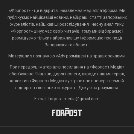
«Форпост» - це відкрита і незалежна медіаплатформа. Ми
публікуємо найцікавіші новини, найкращі статті запорізьких
журналістів, найцікавіші розслідування і чесну аналітику.
«Форпост» цінує час своїх читачів, тому ми відбираємо і
розміщуємо тільки найважливішу інформацію про події
Запоріжжя та області.
Матеріали з позначкою «Ad» розміщені на правах реклами.
При передруці матеріалів посилання на «Форпост.Медіа»
обов'язкове. Якщо ви, дорогі колеги, вкраде наш матеріал,
колектив «Форпост.Медіа» зустріне вас ввечері в темній
підворітті і легенько пожурить. Дякую за розуміння.
E-mail: forpost.media@gmail.com