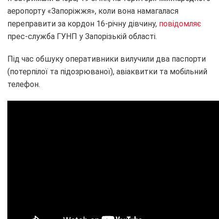
аеропорту «Запоріжжя», коли вона намагалася
переправити за кордон 16-річну дівчину,
повідомляє
прес-служба ГУНП у Запорізькій області.
Під час обшуку оперативники вилучили два паспорти
(потерпілої та підозрюваної), авіаквитки та мобільний
телефон.