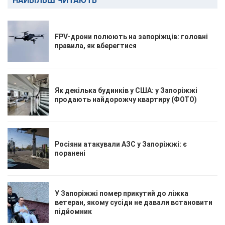
НАЙБІЛЬШ ЧИТАЮТЬ
FPV-дрони полюють на запоріжців: головні
правила, як вберегтися
Як декілька будинків у США: у Запоріжжі
продають найдорожчу квартиру (ФОТО)
Росіяни атакували АЗС у Запоріжжі: є
поранені
У Запоріжжі помер прикутий до ліжка
ветеран, якому сусіди не давали встановити
підйомник