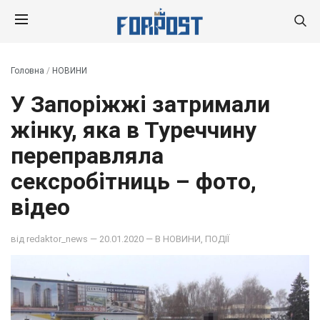
Головна
/
НОВИНИ
У Запоріжжі затримали
жінку, яка в Туреччину
переправляла
сексробітниць – фото,
відео
від
redaktor_news
— 20.01.2020 — В
НОВИНИ
,
ПОДІЇ