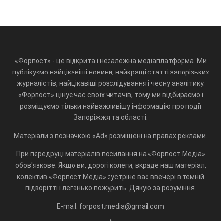
«Форпост» - це відкрита і незалежна медіаплатформа. Ми
публікуємо найцікавіші новини, найкращі статті запорізьких
журналістів, найцікавіші розслідування і чесну аналітику.
«Форпост» цінує час своїх читачів, тому ми відбираємо і
розміщуємо тільки найважливішу інформацію про події
Запоріжжя та області.
Матеріали з позначкою «Ad» розміщені на правах реклами.
При передруці матеріалів посилання на «Форпост.Медіа»
обов'язкове. Якщо ви, дорогі колеги, вкраде наш матеріал,
колектив «Форпост.Медіа» зустріне вас ввечері в темній
підворітті і легенько пожурить. Дякую за розуміння.
E-mail: forpost.media@gmail.com