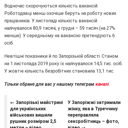
Водночас скорочуються кількість вакансій.
Роботодавці менш охочіше беруть на роботу нових
працівників. У листопаді кількість вакансій
налічувалося 80,9 тисячі, у грудні – 59 тисяч (на 27%
менше). У середньому на вакансію претендують 6
осіб.
Невтішні показники й по Запорізькій області. Станом
на 1 листопада 2019 року їх налічувалося 14,5 тис. осіб.
У жовтні кількість безробітних становила 13,1 тис.
Тільки обране для вас у нашому телеграм
каналі
← Запорізькі майстрині
У Запоріжжі затримали
для українських
жінку, яка в Туреччину
військових вишили
переправляла
рушник розміром 2,5
сексробітниць – фото,
метри – відео
відео →