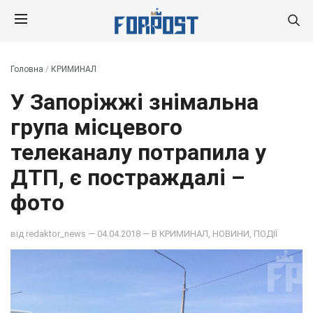
Головна
/
КРИМИНАЛ
У Запоріжжі знімальна
група місцевого
телеканалу потрапила у
ДТП, є постраждалі –
фото
від
redaktor_news
— 04.04.2018 — В
КРИМИНАЛ
,
НОВИНИ
,
ПОДІЇ