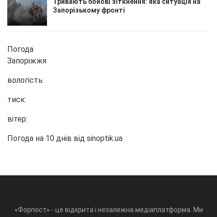
Тривають бойові зіткнення: яка ситуація на
Запорізькому фронті
Погода
Запоріжжя
вологість:
тиск:
вітер:
Погода на 10 днів від
sinoptik.ua
«Форпост» - це відкрита і незалежна медіаплатформа. Ми