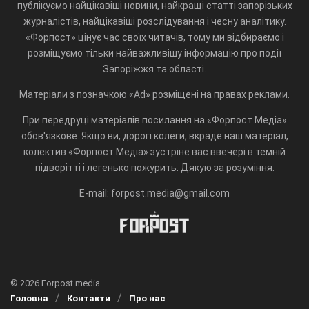
публікуємо найцікавіші новини, найкращі статті запорізьких
журналістів, найцікавіші розслідування і чесну аналітику.
«Форпост» цінує час своїх читачів, тому ми відбираємо і
розміщуємо тільки найважливішу інформацію про події
Запоріжжя та області.
Матеріали з позначкою «Ad» розміщені на правах реклами.
При передруці матеріалів посилання на «Форпост.Медіа»
обов'язкове. Якщо ви, дорогі колеги, вкраде наш матеріал,
колектив «Форпост.Медіа» зустріне вас ввечері в темній
підворітті і легенько пожурить. Дякую за розуміння.
E-mail: forpost.media@gmail.com
© 2026 Forpost.media
Головна
Контакти
Про нас