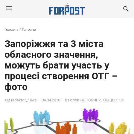
Головна
/
Головне
Запоріжжя та 3 міста
обласного значення,
можуть брати участь у
процесі створення ОТГ –
фото
від
redaktor_news
— 04.04.2018 — В
Головне
,
НОВИНИ
,
ОБЩЕСТВО