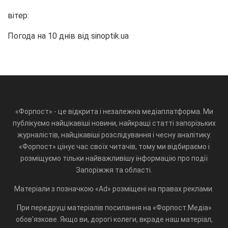
вітер:
Погода на 10 днів від
sinoptik.ua
«Форпост» - це відкрита і незалежна медіаплатформа. Ми
публікуємо найцікавіші новини, найкращі статті запорізьких
журналістів, найцікавіші розслідування і чесну аналітику.
«Форпост» цінує час своїх читачів, тому ми відбираємо і
розміщуємо тільки найважливішу інформацію про події
Запоріжжя та області.
Матеріали з позначкою «Ad» розміщені на правах реклами.
При передруці матеріалів посилання на «Форпост.Медіа»
обов'язкове. Якщо ви, дорогі колеги, вкраде наш матеріал,