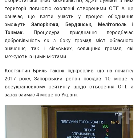
скористатися цією можливістю, адже суміжні з ним
території повністю охоплені створеними ОТГ. А це
означає, що взяти участь у процесі об’єднання
зможуть
Запоріжжя, Бердянськ, Мелітополь і
Токмак.
Процедура приєднання передбачає
добровільність як з боку громад міст обласного
значення, так і сільських, селищних громад, які
межують із цими містами.
Костянтин Бриль також підкреслив, що на початку
2017 року, Запорізький регіон посідав 10 місце у
всеукраїнському рейтингу щодо створення ОТГ, а
зараз займає 4 місце по Україні.