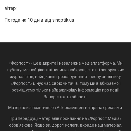
вітер:
Погода на 10 днів від
sinoptik.ua
«Форпост» - це відкрита і незалежна медіаплатформа. Ми
публікуємо найцікавіші новини, найкращі статті запорізьких
журналістів, найцікавіші розслідування і чесну аналітику.
«Форпост» цінує час своїх читачів, тому ми відбираємо і
розміщуємо тільки найважливішу інформацію про події
Запоріжжя та області.
Матеріали з позначкою «Ad» розміщені на правах реклами.
При передруці матеріалів посилання на «Форпост.Медіа»
обов'язкове. Якщо ви, дорогі колеги, вкраде наш матеріал,