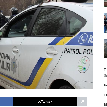
П
З
в
т
↗
Twitter
ві