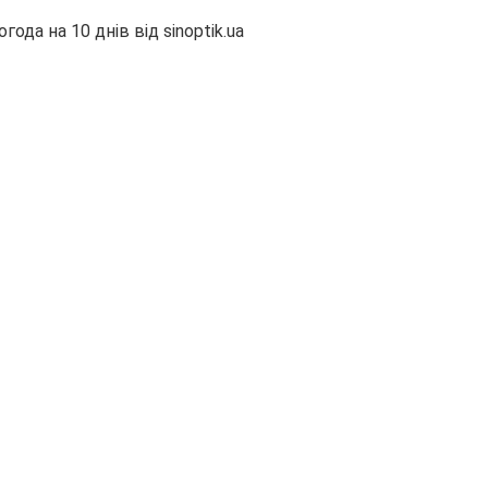
огода на 10 днів від
sinoptik.ua