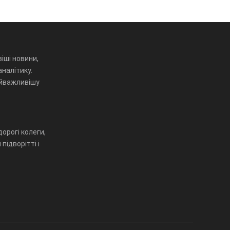
іші новини,
аналітику.
айважливішу
орогі колеги,
підворітті і