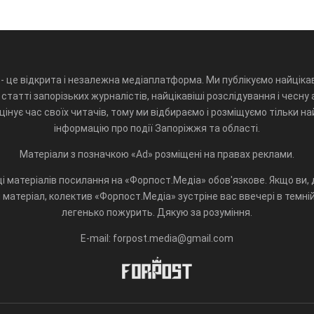
- це відкрита і незалежна медіаплатформа. Ми публікуємо найцікав
статті запорізьких журналістів, найцікавіші розслідування і чесну 
інує час своїх читачів, тому ми відбираємо і розміщуємо тільки н
інформацію про події Запоріжжя та області.
Матеріали з позначкою «Ad» розміщені на правах реклами.
і матеріалів посилання на «Форпост.Медіа» обов'язкове. Якщо ви, д
матеріал, колектив «Форпост.Медіа» зустріне вас ввечері в темній 
легенько пожурить. Дякую за розуміння.
E-mail: forpost.media@gmail.com