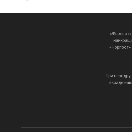
«Форпост» 
найкращі 
«Форпост» ц
При передруц
вкраде наш 