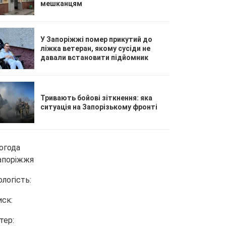
мешканцям
У Запоріжжі помер прикутий до
ліжка ветеран, якому сусіди не
давали встановити підйомник
Тривають бойові зіткнення: яка
ситуація на Запорізькому фронті
огода
апоріжжя
ологість:
иск:
тер: