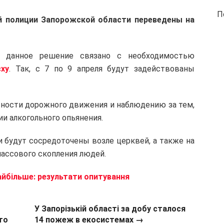
П
й полиции Запорожской области переведены на
, данное решение связано с необходимостью
сху
. Так, с 7 по 9 апреля будут задействованы
сности дорожного движения и наблюдению за тем,
ии алкогольного опьянения.
и будут сосредоточены возле церквей, а также на
массового скопления людей.
найбільше: результати опитування
У Запорізькій області за добу сталося
то
14 пожеж в екосистемах →