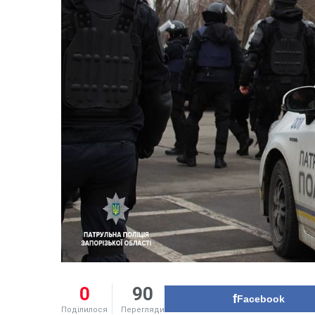
0
90
Facebook
Поділилося
Перегляди