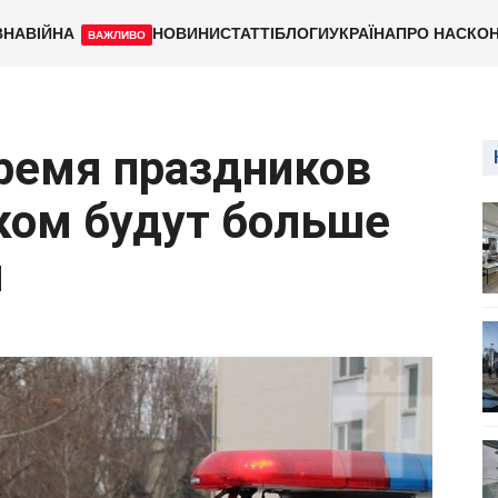
ВНА
ВІЙНА
НОВИНИ
СТАТТІ
БЛОГИ
УКРАЇНА
ПРО НАС
КОН
ВАЖЛИВО
ремя праздников
ком будут больше
й