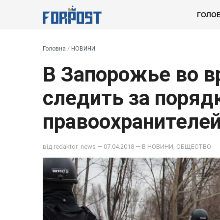
ГОЛО
Головна
/
НОВИНИ
В Запорожье во в
следить за поряд
правоохранителе
від
redaktor_news
— 07.04.2018 — В
НОВИНИ
,
ОБЩЕСТВО