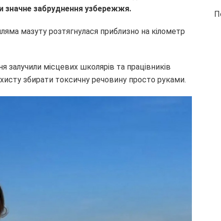
ли значне забруднення узбережжя.
П
пляма мазуту розтягнулася приблизно на кілометр
ня залучили місцевих школярів та працівників
хисту збирати токсичну речовину просто руками.