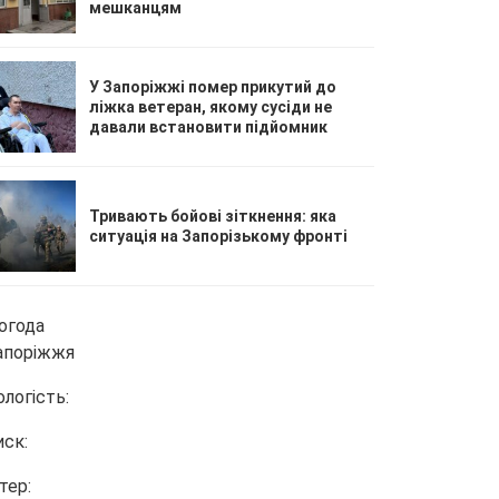
мешканцям
У Запоріжжі помер прикутий до
ліжка ветеран, якому сусіди не
давали встановити підйомник
Тривають бойові зіткнення: яка
ситуація на Запорізькому фронті
огода
апоріжжя
ологість:
иск:
тер: