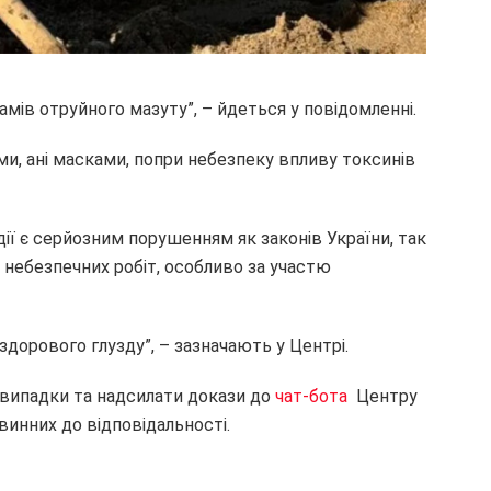
мів отруйного мазуту”, – йдеться у повідомленні.
ми, ані масками, попри небезпеку впливу токсинів
дії є серйозним порушенням як законів України, так
 небезпечних робіт, особливо за участю
здорового глузду”, – зазначають у Центрі.
 випадки та надсилати докази до
чат-бота
Центру
винних до відповідальності.