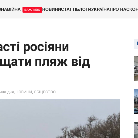
ВНА
ВІЙНА
НОВИНИ
СТАТТІ
БЛОГИ
УКРАЇНА
ПРО НАС
КОН
ВАЖЛИВО
асті росіяни
ищати пляж від
ина дня
,
НОВИНИ
,
ОБЩЕСТВО