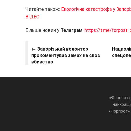
Читайте також:
Екологічна катастрофа у Запор
ВІДЕО
Більше новин у
Телеграм
:
https://t.me/forpost_
← Запорізький волонтер
Нацполі
прокоментував замах на своє
спецопер
вбивство
«Форпост» 
найкращі 
«Форпост» ц