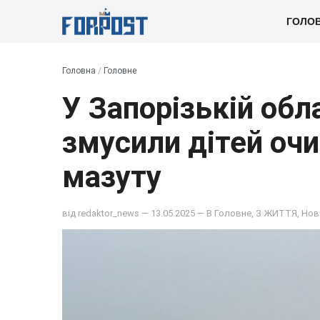
ГОЛО
Головна
/
Головне
У Запорізькій обл
змусили дітей оч
мазуту
від
redaktor_news
— 13.05.2025 — В
Головне
,
З ЖИТТЯ
,
Нов