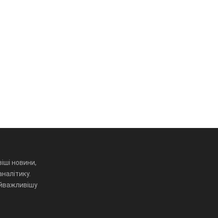
іші новини,
аналітику.
айважливішу