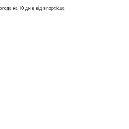
огода на 10 днів від
sinoptik.ua