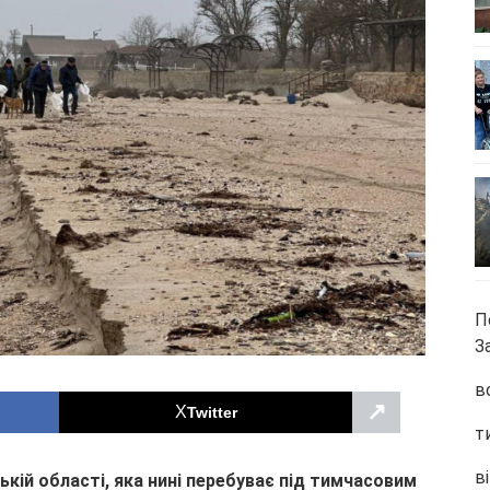
П
З
в
↗
Twitter
т
ві
ькій області, яка нині перебуває під тимчасовим