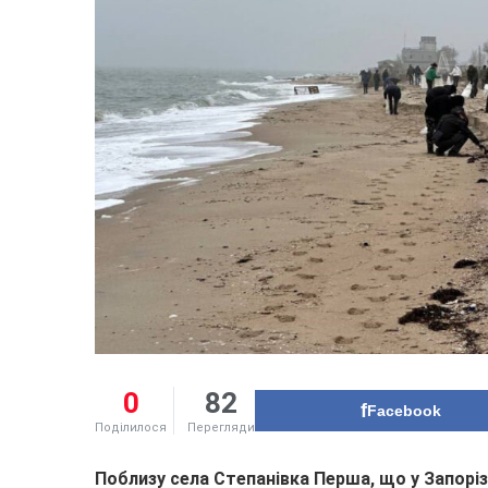
0
82
Facebook
Поділилося
Перегляди
Поблизу села Степанівка Перша, що у Запоріз