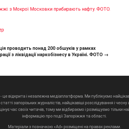
іжжі: з Мокрої Московки прибирають нафту. ФОТО.
zp
ція проводить понад 200 обшуків у рамках
ації з ліквідації наркобізнесу в Україні. ФОТО →
- це відкрита і незалежна медіаплатформа. Ми публікуємо найцікав
статті запорізьких журналістів, найцікавіші розслідування і чесну 
інує час своїх читачів, тому ми відбираємо і розміщуємо тільки н
інформацію про події Запоріжжя та області.
Матеріали з позначкою «Ad» розміщені на правах реклами.