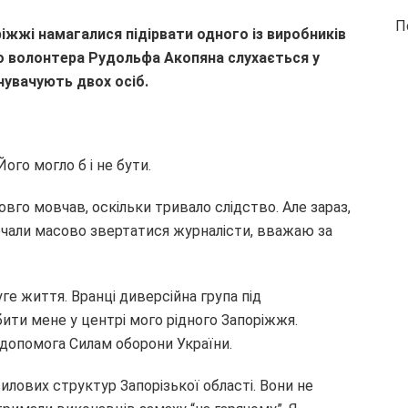
П
ріжжі намагалися підірвати одного із виробників
го волонтера Рудольфа Акопяна слухається у
нувачують двох осіб.
ого могло б і не бути.
овго мовчав, оскільки тривало слідство. Але зараз,
почали масово звертатися журналісти, вважаю за
ге життя. Вранці диверсійна група під
ти мене у центрі мого рідного Запоріжжя.
 допомога Силам оборони України.
силових структур Запорізької області. Вони не