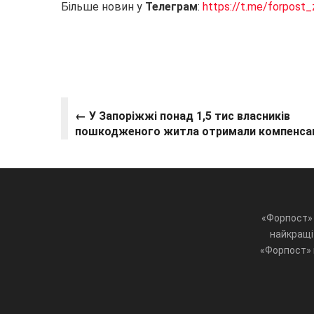
Більше новин у
Телеграм
:
https://t.me/forpost_
← У Запоріжжі понад 1,5 тис власників
пошкодженого житла отримали компенсац
«Форпост» 
найкращі 
«Форпост» ц