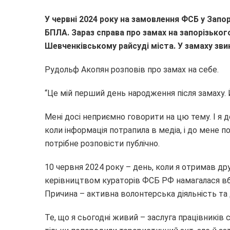
У червні 2024 року на замовлення ФСБ у Запо
БПЛА. Зараз справа про замах на запорізько
Шевченківському райсуді міста. У замаху зви
Рудольф Акопян розповів про замах на себе.
“Це мій перший день народження після замаху. Й
Мені досі неприємно говорити на цю тему. І я д
коли інформація потрапила в медіа, і до мене 
потрібне розповісти публічно.
10 червня 2024 року – день, коли я отримав дру
керівництвом кураторів ФСБ РФ намагалася вби
Причина – активна волонтерська діяльність та
Те, що я сьогодні живий – заслуга працівників 