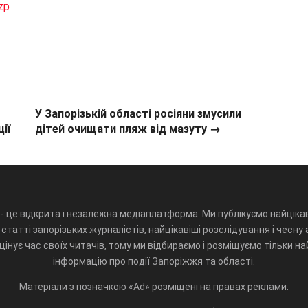
zp
У Запорізькій області росіяни змусили
ії
дітей очищати пляж від мазуту →
- це відкрита і незалежна медіаплатформа. Ми публікуємо найцікав
статті запорізьких журналістів, найцікавіші розслідування і чесну 
інує час своїх читачів, тому ми відбираємо і розміщуємо тільки н
інформацію про події Запоріжжя та області.
Матеріали з позначкою «Ad» розміщені на правах реклами.