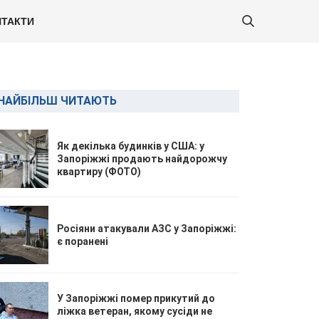
ТАКТИ
НАЙБІЛЬШ ЧИТАЮТЬ
Як декілька будинків у США: у
Запоріжжі продають найдорожчу
квартиру (ФОТО)
Росіяни атакували АЗС у Запоріжжі:
є поранені
У Запоріжжі помер прикутий до
ліжка ветеран, якому сусіди не