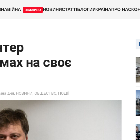
ВНА
ВІЙНА
НОВИНИ
СТАТТІ
БЛОГИ
УКРАЇНА
ПРО НАС
КОН
ВАЖЛИВО
нтер
мах на своє
ина дня
,
НОВИНИ
,
ОБЩЕСТВО
,
ПОДІЇ