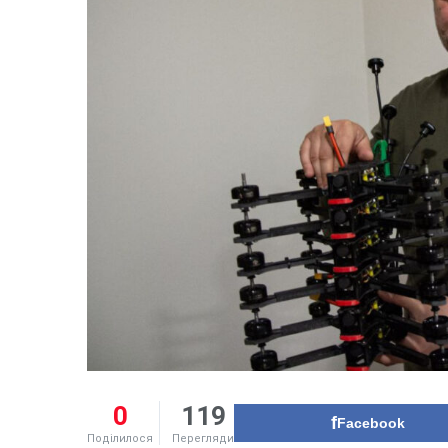
0
119
Facebook
Поділилося
Перегляди