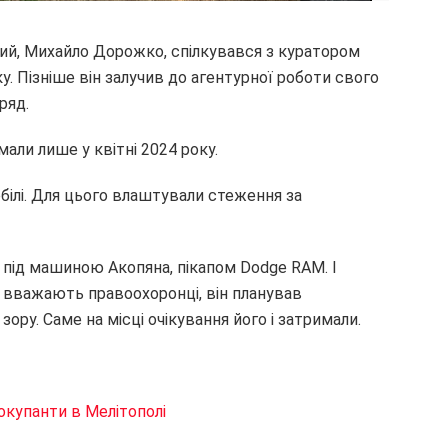
ий, Михайло Дорожко, спілкувався з куратором
оку. Пізніше він залучив до агентурної роботи свого
ряд.
али лише у квітні 2024 року.
білі. Для цього влаштували стеження за
 під машиною Акопяна, пікапом Dodge RAM. І
к вважають правоохоронці, він планував
зору. Саме на місці очікування його і затримали.
окупанти в Мелітополі