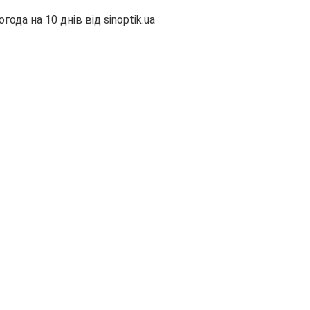
огода на 10 днів від
sinoptik.ua