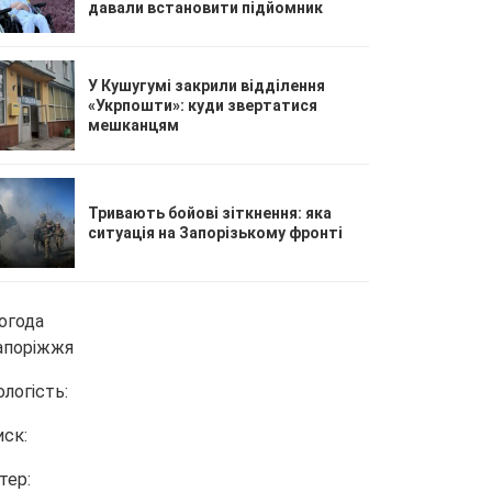
давали встановити підйомник
У Кушугумі закрили відділення
«Укрпошти»: куди звертатися
мешканцям
Тривають бойові зіткнення: яка
ситуація на Запорізькому фронті
огода
апоріжжя
ологість:
иск:
тер: