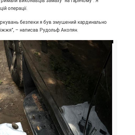
тримали виконавців замаху “на гарячому”. Я
ій операції.
іркувань безпеки я був змушений кардинально
ріжжя”, – написав Рудольф Акопян.