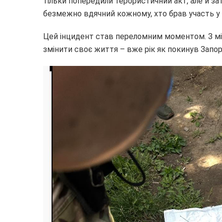
тільки попередили терористичний акт, але й за
безмежно вдячний кожному, хто брав участь у ц
Цей інцидент став переломним моментом. З м
змінити своє життя – вже рік як покинув Запо