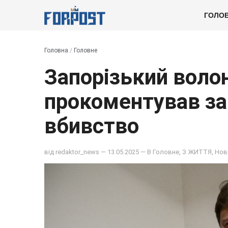
ГОЛО
Головна
/
Головне
Запорізький воло
прокоментував за
вбивство
від
redaktor_news
— 13.05.2025 — В
Головне
,
З ЖИТТЯ
,
Нов