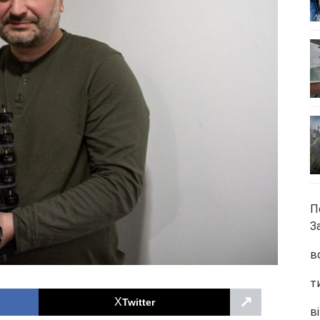
П
З
в
т
↗
Twitter
ві