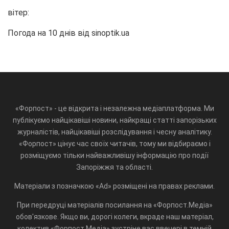
вітер:
Погода на 10 днів від
sinoptik.ua
«Форпост» - це відкрита і незалежна медіаплатформа. Ми
публікуємо найцікавіші новини, найкращі статті запорізьких
журналістів, найцікавіші розслідування і чесну аналітику.
«Форпост» цінує час своїх читачів, тому ми відбираємо і
розміщуємо тільки найважливішу інформацію про події
Запоріжжя та області.
Матеріали з позначкою «Ad» розміщені на правах реклами.
При передруці матеріалів посилання на «Форпост.Медіа»
обов'язкове. Якщо ви, дорогі колеги, вкраде наш матеріал,
колектив «Форпост.Медіа» зустріне вас ввечері в темній