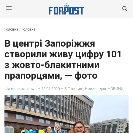
Головна
/
Головне
В центрі Запоріжжя
створили живу цифру 101
з жовто-блакитними
прапорцями, — фото
від
redaktor_news
— 22.01.2020 — В
Головне
,
Новина дня
,
НОВИНИ
,
ОБ