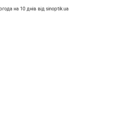
огода на 10 днів від
sinoptik.ua