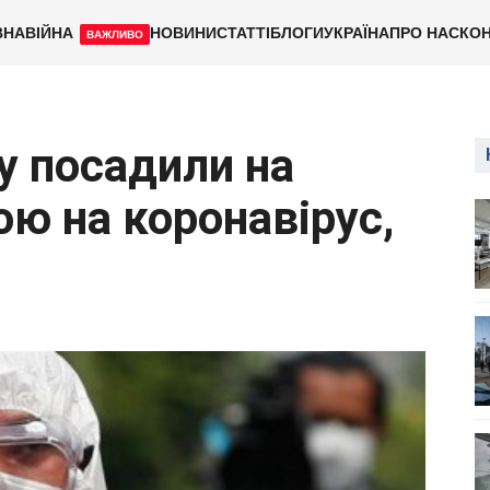
ВНА
ВІЙНА
НОВИНИ
СТАТТІ
БЛОГИ
УКРАЇНА
ПРО НАС
КОН
ВАЖЛИВО
у посадили на
ою на коронавірус,