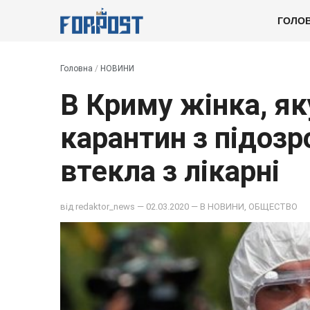
ГОЛО
Головна
/
НОВИНИ
В Криму жінка, як
карантин з підозр
втекла з лікарні
від
redaktor_news
— 02.03.2020 — В
НОВИНИ
,
ОБЩЕСТВО