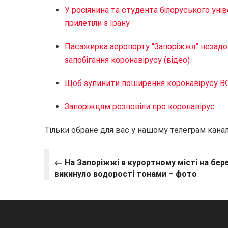
У росіянина та студента білоруського уні
прилетіли з Ірану
Пасажирка аеропорту “Запоріжжя” незад
запобігання коронавірусу (відео)
Щоб зупинити поширення коронавірусу В
Запоріжцям розповіли про коронавірус
Тільки обране для вас у нашому телеграм канал
← На Запоріжжі в курортному місті на бер
викинуло водорості тонами – фото