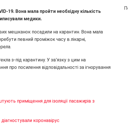
П
VID-19. Вона мала пройти необхідну кількість
приписували медики.
евих мешканок посадили на карантин. Вона мала
еребути певний проміжок часу в лікарні,
рела.
екла з-під карантину. У зв’язку з цим на
ня про посилення відповідальності за ігнорування
штують приміщення для ізоляції пасажирів з
, діагностували коронавірус