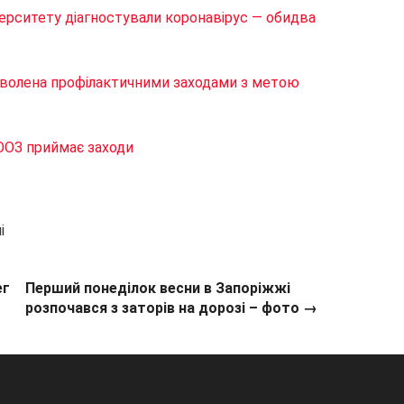
верситету діагностували коронавірус — обидва
оволена профілактичними заходами з метою
ООЗ приймає заходи
і
ег
Перший понеділок весни в Запоріжжі
розпочався з заторів на дорозі – фото →