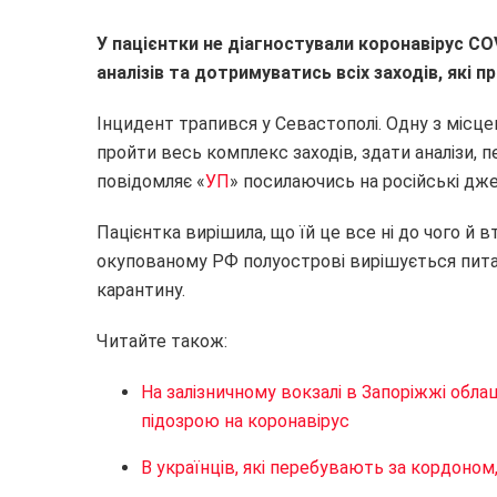
У пацієнтки не діагностували коронавірус CO
аналізів та дотримуватись всіх заходів, які 
Інцидент трапився у Севастополі. Одну з місц
пройти весь комплекс заходів, здати аналізи, п
повідомляє «
УП
» посилаючись на російські дже
Пацієнтка вирішила, що їй це все ні до чого й вт
окупованому РФ полуострові вирішується питан
карантину.
Читайте також:
На залізничному вокзалі в Запоріжжі обла
підозрою на коронавірус
В українців, які перебувають за кордоном