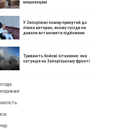
мешканцям
У Запоріжжі помер прикутий до
ліжка ветеран, якому сусіди не
давали встановити підйомник
Тривають бойові зіткнення: яка
ситуація на Запорізькому фронті
огода
апоріжжя
ологість:
иск:
тер: