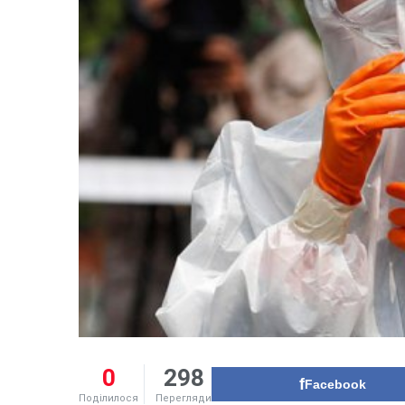
0
298
Facebook
Поділилося
Перегляди