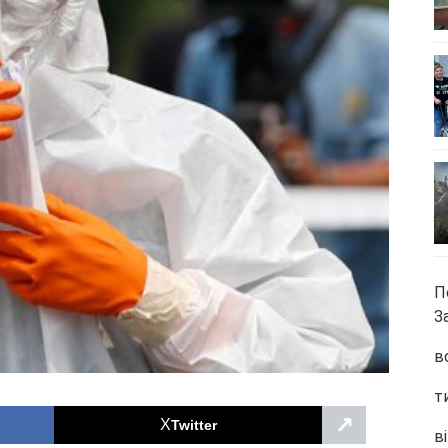
П
З
в
т
↗
Twitter
ві