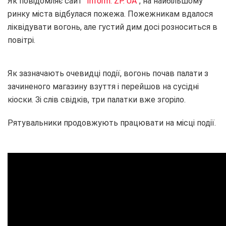
Як повідомляє сайт
“Inform. ZP. UA”
, на найбільшому
ринку міста відбулася пожежа. Пожежникам вдалося
ліквідувати вогонь, але густий дим досі розноситься в
повітрі.
Як зазначають очевидці події, вогонь почав палати з
зачиненого магазину взуття і перейшов на сусідні
кіоски. Зі слів свідків, три палатки вже згоріло.
Рятувальники продовжують працювати на місці події.