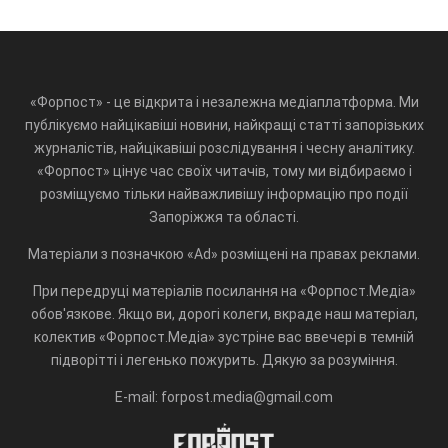
«Форпост» - це відкрита і незалежна медіаплатформа. Ми
публікуємо найцікавіші новини, найкращі статті запорізьких
журналістів, найцікавіші розслідування і чесну аналітику.
«Форпост» цінує час своїх читачів, тому ми відбираємо і
розміщуємо тільки найважливішу інформацію про події
Запоріжжя та області.
Матеріали з позначкою «Ad» розміщені на правах реклами.
При передруці матеріалів посилання на «Форпост.Медіа»
обов'язкове. Якщо ви, дорогі колеги, вкраде наш матеріал,
колектив «Форпост.Медіа» зустріне вас ввечері в темній
підворітті і легенько пожурить. Дякую за розуміння.
E-mail: forpost.media@gmail.com