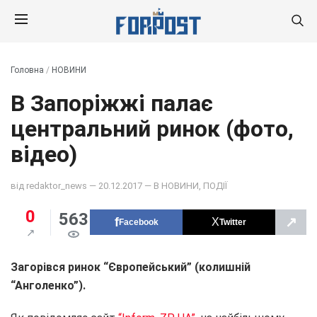
Головна
/
НОВИНИ
В Запоріжжі палає
центральний ринок (фото,
відео)
від
redaktor_news
— 20.12.2017 — В
НОВИНИ
,
ПОДІЇ
0
563
↗
Facebook
Twitter
Загорівся ринок “Європейський” (колишній
“Анголенко”).