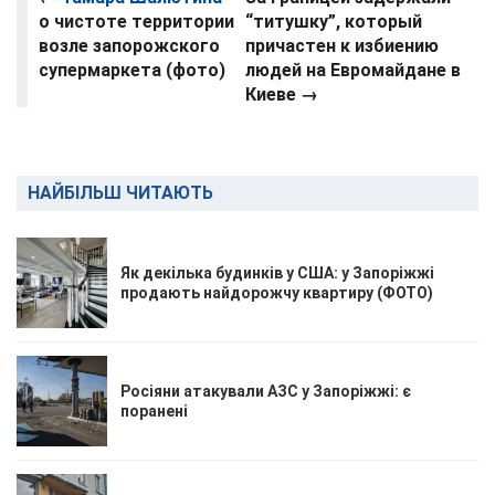
о чистоте территории
“титушку”, который
возле запорожского
причастен к избиению
супермаркета (фото)
людей на Евромайдане в
Киеве
→
НАЙБІЛЬШ ЧИТАЮТЬ
Як декілька будинків у США: у Запоріжжі
продають найдорожчу квартиру (ФОТО)
Росіяни атакували АЗС у Запоріжжі: є
поранені