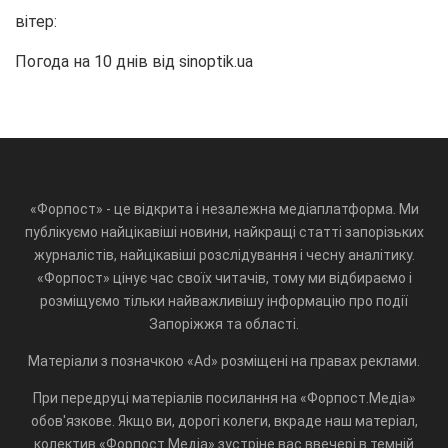
вітер:
Погода на 10 днів від
sinoptik.ua
«Форпост» - це відкрита і незалежна медіаплатформа. Ми
публікуємо найцікавіші новини, найкращі статті запорізьких
журналістів, найцікавіші розслідування і чесну аналітику.
«Форпост» цінує час своїх читачів, тому ми відбираємо і
розміщуємо тільки найважливішу інформацію про події
Запоріжжя та області.
Матеріали з позначкою «Ad» розміщені на правах реклами.
При передруці матеріалів посилання на «Форпост.Медіа»
обов'язкове. Якщо ви, дорогі колеги, вкраде наш матеріал,
колектив «Форпост.Медіа» зустріне вас ввечері в темній