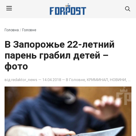
Головна
/
Головне
В Запорожье 22-летний
парень грабил детей –
фото
від
redaktor_news
— 14.04.2018 — В
Головне
,
КРИМИНАЛ
,
НОВИНИ
,
ПОД