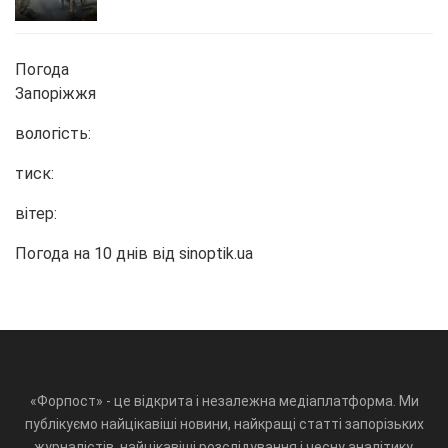
Погода
Запоріжжя
вологість:
тиск:
вітер:
Погода на 10 днів від
sinoptik.ua
«Форпост» - це відкрита і незалежна медіаплатформа. Ми
публікуємо найцікавіші новини, найкращі статті запорізьких
журналістів, найцікавіші розслідування і чесну аналітику.