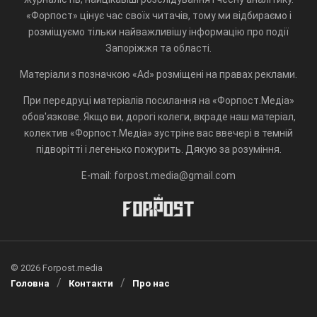
«Форпост» цінує час своїх читачів, тому ми відбираємо і
розміщуємо тільки найважливішу інформацію про події
Запоріжжя та області.
Матеріали з позначкою «Ad» розміщені на правах реклами.
При передруці матеріалів посилання на «Форпост.Медіа»
обов'язкове. Якщо ви, дорогі колеги, вкраде наш матеріал,
колектив «Форпост.Медіа» зустріне вас ввечері в темній
підворітті і легенько пожурить. Дякую за розуміння.
E-mail: forpost.media@gmail.com
© 2026 Forpost.media
Головна
Контакти
Про нас