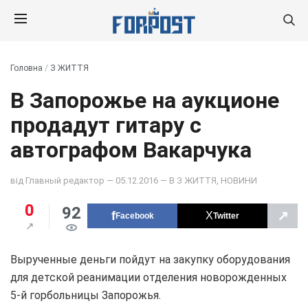
Головна
/
З ЖИТТЯ
В Запорожье на аукционе
продадут гитару с
автографом Вакарчука
від
Главный редактор
— 05.12.2016 — В
З ЖИТТЯ
,
НОВИНИ
0
92
↗
Facebook
Twitter
Вырученные деньги пойдут на закупку оборудования
для детской реанимации отделения новорожденных
5-й горбольницы Запорожья.